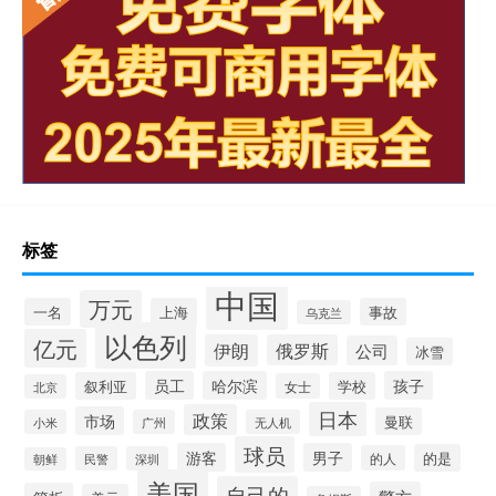
标签
中国
万元
一名
上海
事故
乌克兰
以色列
亿元
伊朗
俄罗斯
公司
冰雪
员工
哈尔滨
孩子
叙利亚
学校
女士
北京
日本
政策
市场
曼联
小米
广州
无人机
球员
游客
男子
的是
的人
民警
深圳
朝鲜
美国
自己的