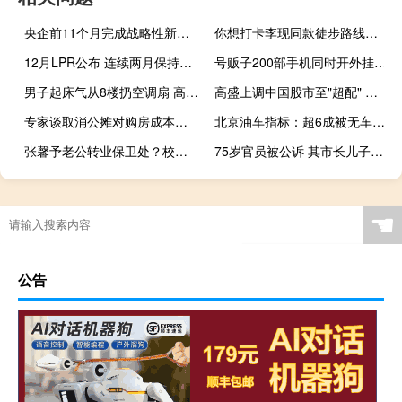
央企前11个月完成战略性新兴产业投资2万亿元
你想打卡李现同款徒步路线吗 高路徒步线需谨慎
12月LPR公布 连续两月保持不变 符合市场预期
号贩子200部手机同时开外挂抢号倒卖 警方刑拘33人
男子起床气从8楼扔空调扇 高空抛物罪被刑拘
高盛上调中国股市至"超配" 预计涨幅15-20%
专家谈取消公摊对购房成本影响 计价方式变化引发热议
北京油车指标：超6成被无车家庭摇中 家庭中签概率更高
张馨予老公转业保卫处？校方回应 不便透露详情
75岁官员被公诉 其市长儿子已离世 涉嫌受贿罪案情曝光
☚
公告