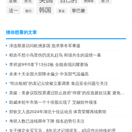
警方
篮板
美元
詹姆斯
韩国
这一
黎巴嫩
银行
黄金
猜你想看的文章
泽连斯基访问欧洲多国 急求寒冬军事援
稻农不想小鸟受伤扔泥丸赶鸟 和谐共生的温情一幕
李祥波9中5拿下13分2板 全能表现闪耀赛场
未来十天全国大部降水偏少 中东部气温偏高
“吃出蚯蚓”的袁记云饺被立案调查 食品安全问题引关注
美媒：美参议院投票通过防止政府“停摆”的应急拨款法案 避免机构停摆至明年三月
助威本轮牛市第一个十倍股出现了 艾融软件领涨
郑钦文入选2024年湖北十佳运动员 体育荣耀再续辉煌
考研人数已连续两年下降 报名趋势引关注
女子缴定金买宝马，8年后才记得提车，4S店作出特殊处理