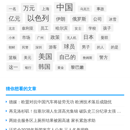
中国
万元
一名
上海
事故
乌克兰
以色列
亿元
伊朗
俄罗斯
公司
冰雪
员工
哈尔滨
孩子
叙利亚
学校
女士
北京
日本
政策
市场
曼联
小米
广州
无人机
球员
游客
男子
的是
的人
民警
深圳
朝鲜
美国
自己的
警方
篮板
美元
詹姆斯
韩国
这一
黎巴嫩
银行
黄金
猜你想看的文章
德媒：欧盟对抗中国汽车将徒劳无功 欧洲技术落后成隐忧
再见洛杉矶！拉塞尔湖人生涯高光集锦 破队史三分纪录太强 二次告别湖人
两娃去服务区上厕所结果被困高速 家长紧急求助
证监会2025年新闻发言人公布 三人名单揭晓