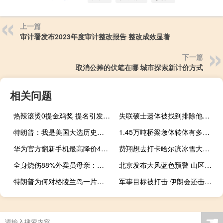
上一篇
审计署发布2023年度审计整改报告 整改成效显著
下一篇
取消公摊的伏笔在哪 城市探索新计价方式
相关问题
热辣滚烫0提金鸡奖 提名引发热议
失联硕士遗体被找到排除他杀 学校深感悲痛并慰问家属
特朗普：我是美国大选历史上唯一一个要打败两个对手的候选人——摇摆州成关键战场
1.45万吨桥梁墩体转体有多震撼 刷新云南新纪录
华为官方翻新手机最高降价4000元 双旦促销开启
费翔想去打卡哈尔滨冰雪大世界 感受冰雪奇观魅力
全身烧伤88%外卖员母亲：人还在ICU，情况时好时不好
北京发布大风蓝色预警 山区最低气温可达-11℃ 风寒效应明显
特朗普为何对格陵兰岛一片痴心 军事资源与航道吸引力
军事目标被打击 伊朗会还击吗 以色列警告勿升级冲突
☚