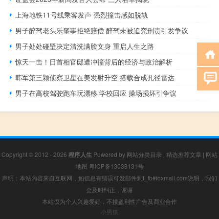
上海地铁11号线乘客发声 强烈撞击感如脱轨
男子醉驾老头乐肇事拒绝赔偿 醉驾未被追究刑责引发争议
男子处处碰壁决定清洗满脸文身 重启人生之路
惊天一击！日首相官邸遭冲撞背后的经济与政治解析
韩军第三颗侦察卫星在美发射升空 搭载合成孔径雷达
男子在高校驾驶跑车玩漂移 学校回应 操场损坏引争议
Copyright © 2012 - 2026
程序人生
Powered by
网站分类目录
|
精选推荐文章
|
网站
地图
粤ICP备13038131号
声明：本站内容来自互联网，如信息有错误可发邮件到f_fb#foxmail.com说明，我们
会及时纠正，谢谢
本站仅为个人兴趣爱好，不接盈利性广告及商业合作
小男孩