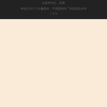
会及时纠正，谢谢
本站仅为个人兴趣爱好，不接盈利性广告及商业合作
小男孩