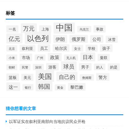
标签
中国
万元
一名
上海
事故
乌克兰
以色列
亿元
伊朗
俄罗斯
公司
冰雪
员工
哈尔滨
孩子
叙利亚
学校
女士
北京
日本
政策
市场
曼联
小米
广州
无人机
球员
游客
男子
的是
的人
民警
深圳
朝鲜
美国
自己的
警方
篮板
美元
詹姆斯
韩国
这一
黎巴嫩
银行
黄金
猜你想看的文章
以军证实在叙利亚南部向当地抗议民众开枪