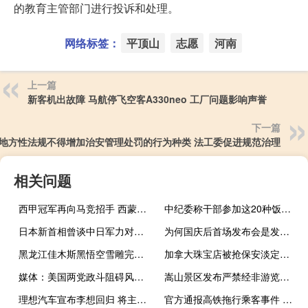
的教育主管部门进行投诉和处理。
网络标签：
平顶山
志愿
河南
上一篇
新客机出故障 马航停飞空客A330neo 工厂问题影响声誉
下一篇
地方性法规不得增加治安管理处罚的行为种类 法工委促进规范治理
相关问题
西甲冠军再向马竞招手 西蒙尼的战术革新
中纪委称干部参加这20种饭局就出局
日本新首相曾谈中日军力对比 石破茂对华政策展望
为何国庆后首场发布会是发改委出席 解读经济向上新举措
黑龙江佳木斯黑悟空雪雕完成换脸 创意雪雕引关注
加拿大珠宝店被抢保安淡定围观 六名嫌疑人作案后逃逸
媒体：美国两党政斗阻碍风灾救援，百万家庭断电待援
嵩山景区发布严禁经非游览线路进山公告 教授野线登山失联遇难
理想汽车宣布李想回归 将主持2024理想AI Talk
官方通报高铁拖行乘客事件 扒阻车门致手指被夹