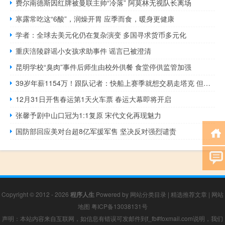
费尔南德斯因红牌被曼联主帅“冷落” 阿莫林无视队长离场
寒露常吃这“6酸”，润燥开胃 应季而食，暖身更健康
学者：全球去美元化仍在复杂演变 多国寻求货币多元化
重庆涪陵辟谣小女孩求助事件 谣言已被澄清
昆明学校“臭肉”事件后师生由校外供餐 食堂停供监管加强
39岁年薪1154万！跟队记者：快船上赛季就想交易走塔克 但这很困难 寻求交易无果
12月31日开售春运第1天火车票 春运大幕即将开启
张馨予剧中山口冠为1:1复原 宋代文化再现魅力
国防部回应美对台超8亿军援军售 坚决反对强烈谴责
Copyright © 2012 - 2026
程序人生
Powered by
网站分类目录
|
精选推荐文章
|
网站
地图
粤ICP备13038131号
声明：本站内容来自互联网，如信息有错误可发邮件到f_fb#foxmail.com说明，我们