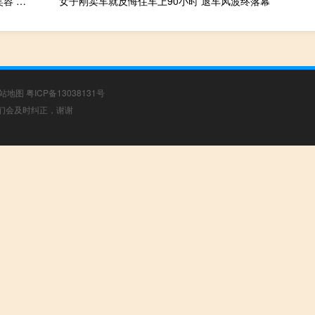
詹姆斯晒照庆祝绝杀勇士：搂着里夫斯激情庆祝 全家合影露幸福笑容 圣诞快乐创收视新高
女子刚卖车就反悔住车上90小时 退车风波终落幕
站地图
粤ICP备13038131号
，我们会及时纠正，谢谢