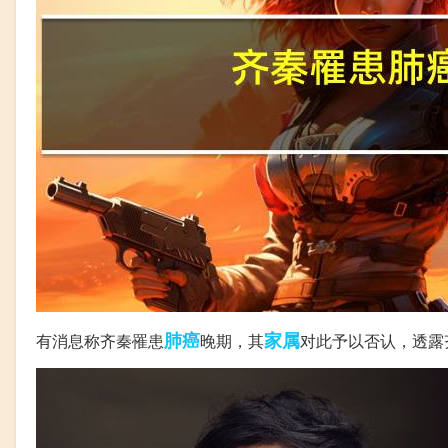
肺癌
家属
有消息称齐秦罹患
晚期，其
对此予以否认，透露