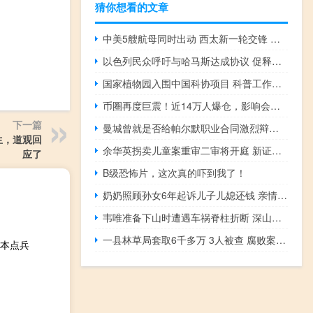
猜你想看的文章
中美5艘航母同时出动 西太新一轮交锋 双航母合训信号强
以色列民众呼吁与哈马斯达成协议 促释放被扣人员成焦点
国家植物园入围中国科协项目 科普工作再上新台阶
币圈再度巨震！近14万人爆仓，影响会有多大？ 调查引发市场动荡
下一篇
曼城曾就是否给帕尔默职业合同激烈辩论，没想到球员成长到这地步 昔日小将成英超新星
生，道观回
余华英拐卖儿童案重审二审将开庭 新证据浮现
应了
B级恐怖片，这次真的吓到我了！
奶奶照顾孙女6年起诉儿子儿媳还钱 亲情与义务的界限
韦唯准备下山时遭遇车祸脊柱折断 深山疗养十年归来
一县林草局套取6千多万 3人被查 腐败案牵涉百余名公职人员
日本点兵