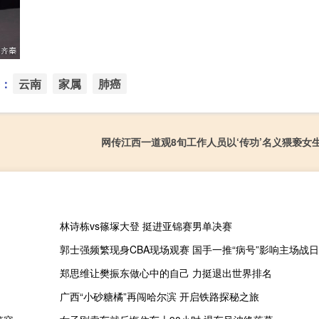
：
云南
家属
肺癌
网传江西一道观8旬工作人员以‘传功’名义猥亵女
林诗栋vs篠塚大登 挺进亚锦赛男单决赛
郭士强频繁现身CBA现场观赛 国手一推“病号”影响主场战
郑思维让樊振东做心中的自己 力挺退出世界排名
广西“小砂糖橘”再闯哈尔滨 开启铁路探秘之旅