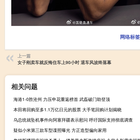
网络标签
上一篇
女子刚卖车就反悔住车上90小时 退车风波终落幕
相关问题
海港1-0胜沧州 力压申花重返榜首 武磊破门助登顶
本田将回购至多1.1万亿日元的股票 大手笔回购计划揭晓
乌总统就坠机事件向阿塞拜疆表示慰问 呼吁国际支持彻底调查
疑似小米第三款车型谍照曝光 方正造型偏向家用