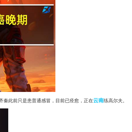
云南
齐秦此前只是患普通感冒，目前已痊愈，正在
练高尔夫。