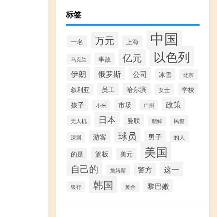
标签
中国
万元
一名
上海
以色列
亿元
事故
乌克兰
伊朗
俄罗斯
公司
冰雪
北京
员工
哈尔滨
叙利亚
学校
女士
政策
孩子
市场
小米
广州
日本
曼联
无人机
民警
朝鲜
球员
游客
男子
的人
深圳
美国
篮板
的是
美元
自己的
这一
警方
詹姆斯
韩国
黎巴嫩
银行
黄金