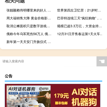
相关问题
张靓颖赖伟明哪里来的好人 姐弟恋超甜氛围
世界第四左卫忆苦：21岁时意乙都不要我 两位国米贵人出手拯救 蓝黑情深
周大福销售大降 黄金价格影响消费欲
巴菲特连续三天“疯狂购物”，西方石油一度跳涨逾5% 股神大手笔增持
取消公摊面积只是数字游戏吗 真相如何揭晓
规模已超3.3万亿，大资金持续跑步入场，主力风向转变？本周资金流向揭秘
俄称今年乌军死伤56万人 俄军火力优势明显
12月31日开售春运第1天火车票 春运大幕即将开启
新年第一天天安门升旗仪式 超燃现场直击
☚
公告