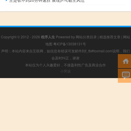
王楚钦不到20分钟速胜 展现乒乓霸主风范
Copyright © 2012 - 2026
程序人生
Powered by
网站分类目录
|
精选推荐文章
|
网站
地图
粤ICP备13038131号
声明：本站内容来自互联网，如信息有错误可发邮件到f_fb#foxmail.com说明，我们
会及时纠正，谢谢
本站仅为个人兴趣爱好，不接盈利性广告及商业合作
小男孩