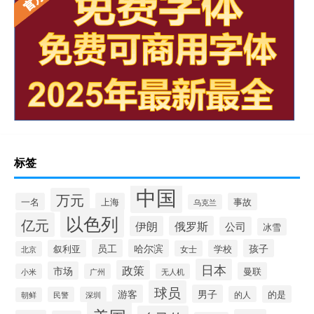
标签
中国
万元
一名
上海
事故
乌克兰
以色列
亿元
伊朗
俄罗斯
公司
冰雪
员工
哈尔滨
孩子
叙利亚
学校
女士
北京
日本
政策
市场
曼联
小米
广州
无人机
球员
游客
男子
的是
的人
民警
深圳
朝鲜