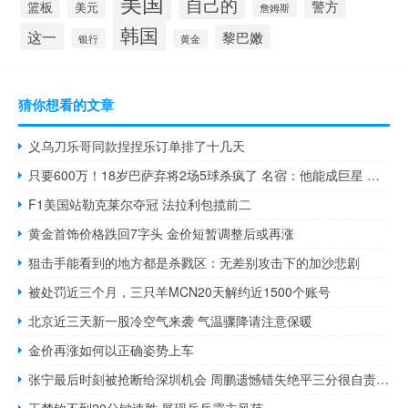
美国
自己的
警方
篮板
美元
詹姆斯
韩国
这一
黎巴嫩
银行
黄金
猜你想看的文章
义乌刀乐哥同款捏捏乐订单排了十几天
只要600万！18岁巴萨弃将2场5球杀疯了 名宿：他能成巨星 切尔西新星闪耀欧协联
F1美国站勒克莱尔夺冠 法拉利包揽前二
黄金首饰价格跌回7字头 金价短暂调整后或再涨
狙击手能看到的地方都是杀戮区：无差别攻击下的加沙悲剧
被处罚近三个月，三只羊MCN20天解约近1500个账号
北京近三天新一股冷空气来袭 气温骤降请注意保暖
金价再涨如何以正确姿势上车
张宁最后时刻被抢断给深圳机会 周鹏遗憾错失绝平三分很自责 山西加时逆转胜