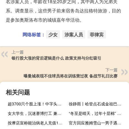
名涉案人员，年龄在18至20岁之间，其中两人为兄弟关
系。调查显示，这些男子前来宿务岛达拉格特旅游，目的
是参加奥斯洛布市的城镇嘉年华活动。
网络标签：
少女
涉案人员
菲律宾
上一篇
银行股大涨的背后逻辑是什么 政策支持与分红吸引
下一篇
曝曼城表现不佳球员将在训练营过夜 备战节礼日比赛
相关问题
超3700只个股上涨！中字头国资股大涨，这个概念股火了 脑机接口概念爆发
徐静雨丨哈登点石成金祖巴茨化身明星中锋 快船掘金激战正酣
女大学生，沉迷赛博打工 兼职四份工的虚拟狂欢
“冬至是晴天，过年十层棉” 春节冷吗？ 农谚预测天气
按摩店宣称能治病老人充值10余万 商家：她自己想买贵的！
官方回应雅姆雪山一男子遇难 家属已对接政府处理