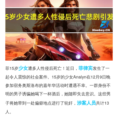
少女
菲律宾
菲15岁
遭多人性侵后死亡！近日，
发生了一
起令人震惊的社会案件。15岁的少女Analyn在12月9日晚
参加宿务奥斯洛布的嘉年华活动时遭遇不幸。一群身份不
明的男子诱骗她喝下一杯酒后，她随即失去意识。这些男
涉案人员
子将她带到一处偏僻地点进行了轮奸，
共计13
人。