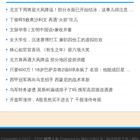
北京下周将迎大风降温！部分水面已开始结冰，这事儿得注意 体感寒冷注意防范
丁俊晖5败奥沙利文 再遇“火箭”坎儿
文脉华章 | 文明中国说•兼收并蓄
女大学生，沉迷赛博打工 兼职四份工的虚拟狂欢
林心如官宣喜讯 《有生之年》获六项大奖
北方将再遇大风降温 部分地区提前供暖
只要600万！18岁巴萨弃将2场5球杀疯了 名宿：他能成巨星 切尔西新星闪耀欧协联
西甲冠军再向马竞招手 西蒙尼的战术革新
乌军特务渗透 莫斯科漏成筛子了吗 俄军高层接连遇袭
开盘即涨停，A股竟然买不进去了 千股涨停奇观
Copyright © 2012 - 2026
程序人生
Powered by
网站分类目录
|
精选推荐文章
|
网站