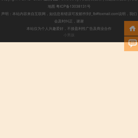
地图
粤ICP备13038131号
声明：本站内容来自互联网，如信息有错误可发邮件到f_fb#foxmail.com说明，我们
会及时纠正，谢谢
本站仅为个人兴趣爱好，不接盈利性广告及商业合作
小男孩