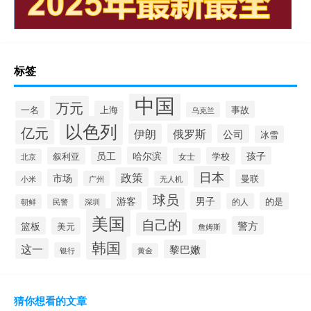
标签
中国
万元
一名
上海
事故
乌克兰
以色列
亿元
伊朗
俄罗斯
公司
冰雪
员工
哈尔滨
孩子
叙利亚
学校
女士
北京
日本
政策
市场
曼联
小米
广州
无人机
球员
游客
男子
的是
的人
民警
深圳
朝鲜
美国
自己的
警方
篮板
美元
詹姆斯
韩国
这一
黎巴嫩
银行
黄金
猜你想看的文章