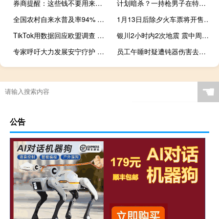
券商提醒：这些钱不要用来炒股！
计划暗杀？一持枪男子在特朗普竞选集会地附近被捕
全国农村自来水普及率94% 规模化供水覆盖超六成人口
1月13日后除夕火车票将开售 春运购票进入倒计时
TikTok用数据回应欧盟调查 透明行动打击欺诈
银川2小时内2次地震 震中周边历史地震频发
专家呼吁大力发展安宁疗护 让临终患者少一些痛苦与挣扎
员工午睡时疑遭钝器伤害去世 警方已介入调查
☚
公告