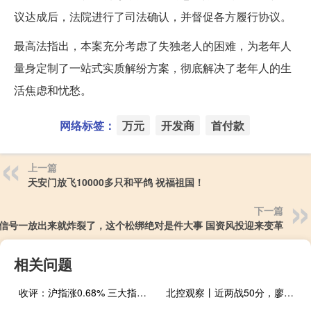
议达成后，法院进行了司法确认，并督促各方履行协议。
最高法指出，本案充分考虑了失独老人的困难，为老年人
量身定制了一站式实质解纷方案，彻底解决了老年人的生
活焦虑和忧愁。
网络标签：
万元
开发商
首付款
上一篇
天安门放飞10000多只和平鸽 祝福祖国！
下一篇
信号一放出来就炸裂了，这个松绑绝对是件大事 国资风投迎来变革
相关问题
收评：沪指涨0.68% 三大指数分化明显
北控观察丨近两战50分，廖三宁快速涨球，他已成国家队未来主力后场？篮板短板需改善