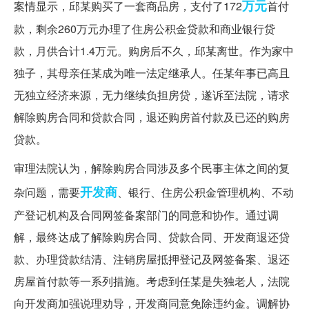
万元
案情显示，邱某购买了一套商品房，支付了172
首付
款，剩余260万元办理了住房公积金贷款和商业银行贷
款，月供合计1.4万元。购房后不久，邱某离世。作为家中
独子，其母亲任某成为唯一法定继承人。任某年事已高且
无独立经济来源，无力继续负担房贷，遂诉至法院，请求
解除购房合同和贷款合同，退还购房首付款及已还的购房
贷款。
审理法院认为，解除购房合同涉及多个民事主体之间的复
开发商
杂问题，需要
、银行、住房公积金管理机构、不动
产登记机构及合同网签备案部门的同意和协作。通过调
解，最终达成了解除购房合同、贷款合同、开发商退还贷
款、办理贷款结清、注销房屋抵押登记及网签备案、退还
房屋首付款等一系列措施。考虑到任某是失独老人，法院
向开发商加强说理劝导，开发商同意免除违约金。调解协