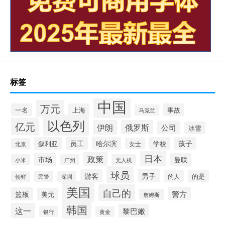
标签
中国
万元
一名
上海
事故
乌克兰
以色列
亿元
伊朗
俄罗斯
公司
冰雪
员工
哈尔滨
孩子
叙利亚
学校
女士
北京
日本
政策
市场
曼联
小米
广州
无人机
球员
游客
男子
的是
的人
民警
深圳
朝鲜
美国
自己的
警方
篮板
美元
詹姆斯
韩国
这一
黎巴嫩
银行
黄金