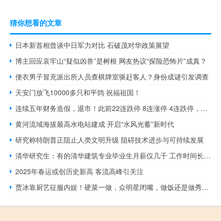
猜你想看的文章
日本新首相曾谈中日军力对比 石破茂对华政策展望
博主回应哀牢山“疑似凶兽”是树根 网友热议“探险恐怖片”成真？
便衣男子冒充派出所人员查棋牌室驱赶客人？身份成谜引发调查
天安门放飞10000多只和平鸽 祝福祖国！
连续五年财务造假，退市！此前22连跌停 8连涨停 4连跌停，市值仍有42亿 虚增营收18亿利润13亿
黄河流域海拔最高水电站建成 开启“水风光蓄”新时代
研究称特朗普正阻止人类文明升级 阻碍技术进步与可持续发展
清华研究生：有的清华建筑专业毕业生月薪仅几千 工作时间长且常加班
2025年春运或创历史新高 客流高峰引关注
贾冰靠厨艺征服内娱！硬菜一做，众明星闭嘴，做饭还是做秀一目了然