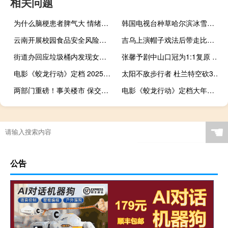
相关问题
为什么脑梗患者脾气大 情绪与治疗需关注
韩国电视台种草哈尔滨冰雪大世界 梦幻冰雪奇缘吸引全球目光
云南开展校园食品安全风险大排查 严查四方面问题
吉乌上演帽子戏法后带走比赛用球 精彩表现获纪念
街道办回应垃圾桶内发现女婴 警方介入寻弃婴者
张馨予剧中山口冠为1:1复原 宋代文化再现魅力
电影《蛟龙行动》定档 2025春节上映
太阳不敌步行者 杜兰特空砍37+10 步行者三连胜
两部门重磅！事关楼市 保交房攻坚战提速
电影《蛟龙行动》定档大年初一 春节档竞争白热化
☚
公告