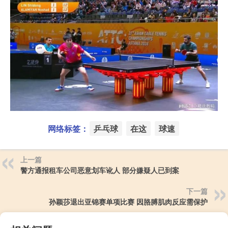
网络标签：
乒乓球
在这
球速
上一篇
警方通报租车公司恶意划车讹人 部分嫌疑人已到案
下一篇
孙颖莎退出亚锦赛单项比赛 因胳膊肌肉反应需保护