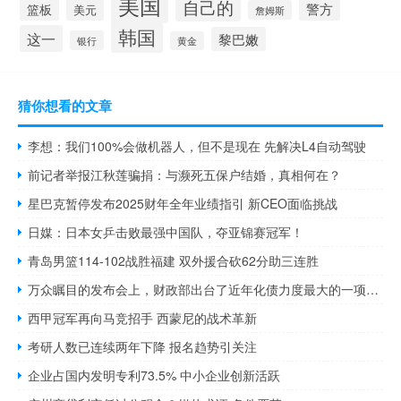
美国
自己的
警方
篮板
美元
詹姆斯
韩国
这一
黎巴嫩
银行
黄金
猜你想看的文章
李想：我们100%会做机器人，但不是现在 先解决L4自动驾驶
前记者举报江秋莲骗捐：与濒死五保户结婚，真相何在？
星巴克暂停发布2025财年全年业绩指引 新CEO面临挑战
日媒：日本女乒击败最强中国队，夺亚锦赛冠军！
青岛男篮114-102战胜福建 双外援合砍62分助三连胜
万众瞩目的发布会上，财政部出台了近年化债力度最大的一项措施 政策\"及时雨\"助力地方解压
西甲冠军再向马竞招手 西蒙尼的战术革新
考研人数已连续两年下降 报名趋势引关注
企业占国内发明专利73.5% 中小企业创新活跃