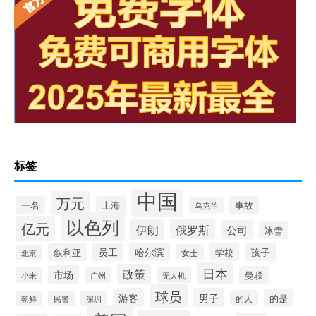
标签
中国
万元
一名
上海
事故
乌克兰
以色列
亿元
伊朗
俄罗斯
公司
冰雪
员工
哈尔滨
孩子
叙利亚
学校
女士
北京
日本
政策
市场
曼联
小米
广州
无人机
球员
游客
男子
的是
的人
民警
深圳
朝鲜