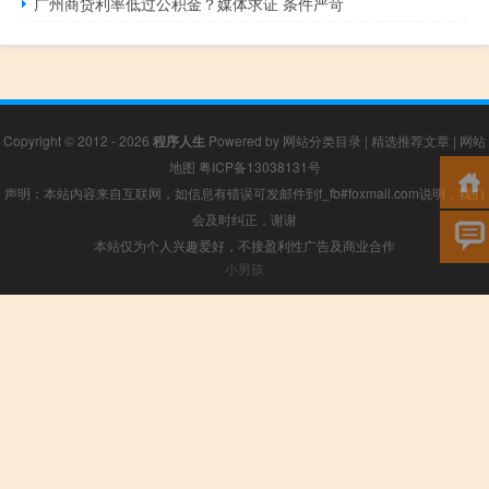
广州商贷利率低过公积金？媒体求证 条件严苛
Copyright © 2012 - 2026
程序人生
Powered by
网站分类目录
|
精选推荐文章
|
网站
地图
粤ICP备13038131号
声明：本站内容来自互联网，如信息有错误可发邮件到f_fb#foxmail.com说明，我们
会及时纠正，谢谢
本站仅为个人兴趣爱好，不接盈利性广告及商业合作
小男孩