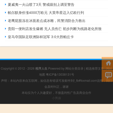
夏威夷一火山喷了3天 警戒级别上调至警告
帕尔默身价涨4000万欧元 大英帝星迈入亿欧行列
老鹰屁股冻在冰面差点成冰雕，民警消防合力救出
贵阳一便利店发生爆燃 无人员伤亡 初步判断为线路老化所致
皇马夺国际足联洲际杯冠军 3:0大胜帕丘卡
Copyright © 2012 - 2026
程序人生
Powered by
网站分类目录
|
精选推荐文章
|
网站
地图
粤ICP备13038131号
声明：本站内容来自互联网，如信息有错误可发邮件到f_fb#foxmail.com说明，我们
会及时纠正，谢谢
本站仅为个人兴趣爱好，不接盈利性广告及商业合作
小男孩