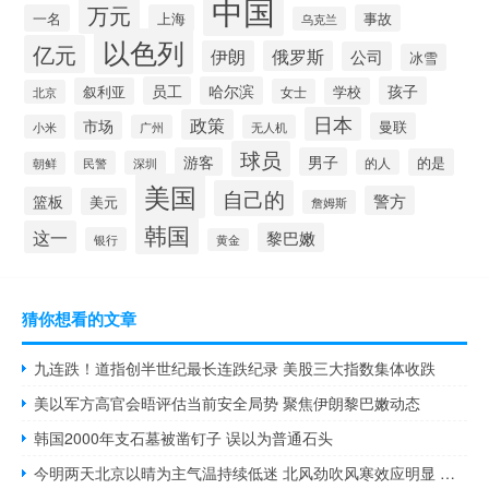
中国
万元
一名
上海
事故
乌克兰
以色列
亿元
伊朗
俄罗斯
公司
冰雪
员工
哈尔滨
孩子
叙利亚
学校
女士
北京
日本
政策
市场
曼联
小米
广州
无人机
球员
游客
男子
的是
的人
民警
深圳
朝鲜
美国
自己的
警方
篮板
美元
詹姆斯
韩国
这一
黎巴嫩
银行
黄金
猜你想看的文章
九连跌！道指创半世纪最长连跌纪录 美股三大指数集体收跌
美以军方高官会晤评估当前安全局势 聚焦伊朗黎巴嫩动态
韩国2000年支石墓被凿钉子 误以为普通石头
今明两天北京以晴为主气温持续低迷 北风劲吹风寒效应明显 防寒保暖需加强