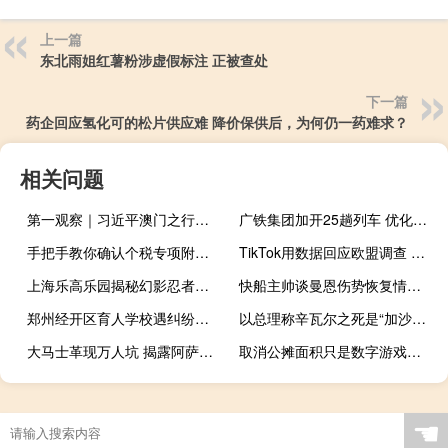
上一篇
东北雨姐红薯粉涉虚假标注 正被查处
下一篇
药企回应氢化可的松片供应难 降价保供后，为何仍一药难求？
相关问题
第一观察｜习近平澳门之行的“科技足迹”
广铁集团加开25趟列车 优化周末出行方案
手把手教你确认个税专项附加扣除 关键步骤详解
TikTok用数据回应欧盟调查 透明行动打击欺诈
上海乐高乐园揭秘幻影忍者区 三大骑乘项目引期待
快船主帅谈曼恩伤势恢复情况 球队迎来新生
郑州经开区育人学校遇纠纷？官方通报，家长反映迁址问题
以总理称辛瓦尔之死是“加沙战争走向结束的开端” 哈马斯放下武器可停战
大马士革现万人坑 揭露阿萨德政权罪行
取消公摊面积只是数字游戏吗 真相如何揭晓
☚