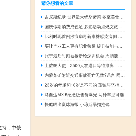
猜你想看的文章
吉尼斯纪录 世界最大锅杀猪菜 冬至美食挑战成功
国庆假期消费成色足 多彩活动点燃文旅热情
比利时现首例猴痘病毒新毒株感染病例 疫情引发关注
要让产业工人更有职业荣耀 提升技能与地位并重
张宁最后时刻被抢断给深圳机会 周鹏遗憾错失绝平三分很自责 山西加时逆转胜
土驻黎大使：2500人在港口等待撤离，土耳其启动紧急撤侨行动
内蒙某矿附近交通事故死亡无数?谣言 网民造谣被拘留
23岁的考场和18岁是不同的 孤独与坚持的见证
马自达MX-5纪念版售价曝光 两种车型可选
快船晒出赢球海报 小琼斯暴扣抢镜
主持，中俄