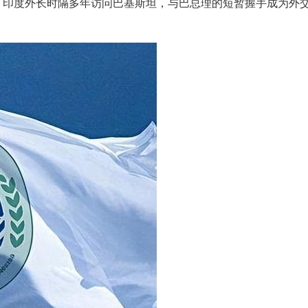
。印度外长时隔多年访问巴基斯坦，与巴总理的短暂握手成为外