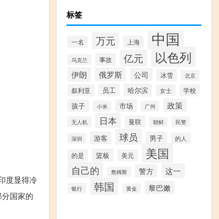
标签
中国
万元
一名
上海
以色列
亿元
事故
乌克兰
伊朗
俄罗斯
公司
冰雪
北京
员工
哈尔滨
叙利亚
学校
女士
政策
孩子
市场
小米
广州
日本
曼联
无人机
民警
朝鲜
球员
游客
男子
的人
深圳
美国
篮板
的是
美元
自己的
这一
警方
詹姆斯
印度显得冷
韩国
黎巴嫩
银行
黄金
部分国家的