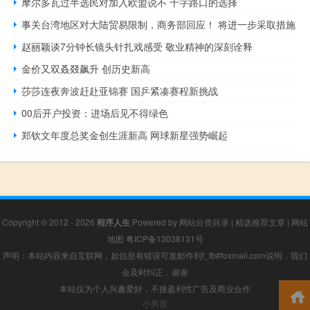
摩尔多瓦过半选民对加入欧盟说不 十字路口的选择
事关台湾地区对大陆贸易限制，商务部回应！ 将进一步采取措施
赵丽颖谈7分钟长镜头针扎戏感受 敬业精神的深刻诠释
金价又双叒叕飙升 创历史新高
莎莎连夜奔波赶赴亚锦赛 国乒紧凑赛程新挑战
00后开户投资：进场后见不得绿色
郑钦文年度总奖金创生涯新高 网球新星强势崛起
Copyright © 2012 - 2026
程序人生
Powered by
网站分类目录
|
精选推荐文章
|
网站
地图
粤ICP备13038131号
声明：本站内容来自互联网，如信息有错误可发邮件到f_fb#foxmail.com说明，我们
会及时纠正，谢谢
本站仅为个人兴趣爱好，不接盈利性广告及商业合作
小男孩