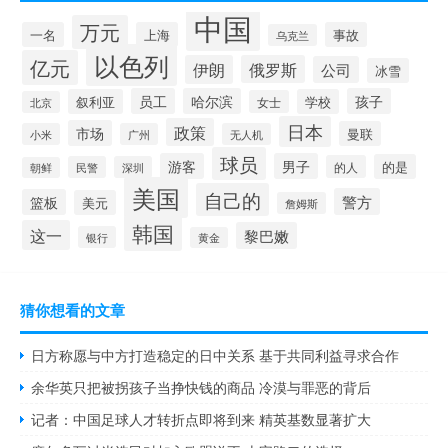
中国
万元
一名
上海
事故
乌克兰
以色列
亿元
伊朗
俄罗斯
公司
冰雪
员工
哈尔滨
孩子
叙利亚
学校
女士
北京
日本
政策
市场
曼联
小米
广州
无人机
球员
游客
男子
的是
的人
民警
深圳
朝鲜
美国
自己的
警方
篮板
美元
詹姆斯
韩国
这一
黎巴嫩
银行
黄金
猜你想看的文章
日方称愿与中方打造稳定的日中关系 基于共同利益寻求合作
余华英只把被拐孩子当挣快钱的商品 冷漠与罪恶的背后
记者：中国足球人才转折点即将到来 精英基数显著扩大