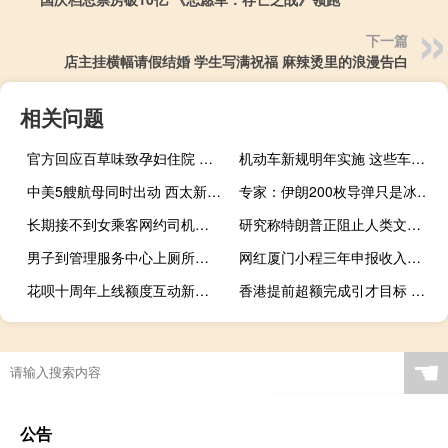
下一篇
店主挂横幅请假结婚 学生写满祝福 麻辣烫里的浪漫告白
相关问题
官方回应百草味致孕妇住院 消费者编造事实被处理
机动车新规明年实施 这些车型准驾年龄延长
中美5艘航母同时出动 西太新一轮交锋 双航母合训信号强
专家：伊朗200枚导弹只是冰山一角，中东局势岌岌可危
长期接不到女乘客网约司机投诉平台 疑被标签限制影响收入
研究称特朗普正阻止人类文明升级 阻碍技术进步与可持续发展
男子到管理服务中心上厕所遭驱赶 智障保洁员引误会已被停职
网红厦门小程三年申报收入仅数万 偷税被罚199万
花呗十周年上线额度互动新功能 用户可自主提升额度
香港提前超额完成引才目标 内地人才涌入带动市场活力
☚
公告