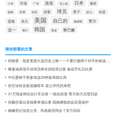
日本
政策
市场
曼联
小米
广州
无人机
球员
游客
男子
的是
的人
民警
深圳
朝鲜
美国
自己的
警方
篮板
美元
詹姆斯
韩国
这一
黎巴嫩
银行
黄金
猜你想看的文章
特朗普：我是美国大选历史上唯一一个要打败两个对手的候选人——摇摆州成关键战场
曝曼城表现不佳球员将在训练营过夜 备战节礼日比赛
中纪委称干部参加这20种饭局就出局
孙艺珍给玄彬送咖啡车 老公拜托回来吧
31万现金绑在自行车后座 一颠全跌落 警方助力完璧归赵
孙颖莎退出亚锦赛单项比赛 因胳膊肌肉反应需保护
婚姻登记信息公安、民政能否同步？官方回应