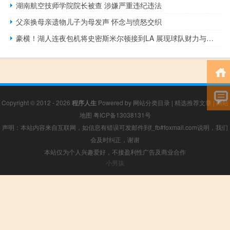
湖南航空技师学院院长被查 涉嫌严重违纪违法
父亲换母亲遗物儿子为母发声 怀念与愤怒交织
豪横！湖人连夜包机将史密斯米尔顿接到LA 展现球队财力与决心
Copyright © 2012 - 2026
程序人生
Powered by
网站分类目录
|
精选推荐文章
|
网站
地图
粤ICP备13038131号
声明：本站内容来自互联网，如信息有错误可发邮件到f_fb#foxmail.com说明，我们
会及时纠正，谢谢
本站仅为个人兴趣爱好，不接盈利性广告及商业合作
小男孩