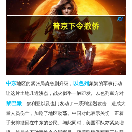
中东
以色列
地区的紧张局势急剧升级，
频繁的军事行动
让这片土地几近沸点，战火似乎一触即发。以色列军方对
黎巴嫩
、叙利亚以及也门发动了一系列猛烈攻击，造成大
量人员伤亡，加剧了地区动荡。中国对此表示关切，正着
手安排撤回在中东的公民。与此同时，美国军队亦紧急增
援，战局的不确定性令全球瞩目。随着强硬派萨菲丁执掌