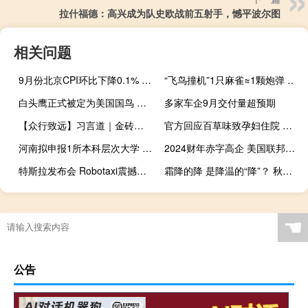
拉什福德：高兴成为队史欧战前五射手，憾平波尔图
相关问题
9月份北京CPI环比下降0.1% 同比上涨0.2% 消费需求回落影响明显
“飞鸟撞机”1只麻雀≈1颗炮弹 韩国客机事故引关注
白头鹰正式被定为美国国鸟 拜登签署法案确认
多家车企9月交付量超预期
【众行致远】习言道｜金砖峰会上，习近平提到了这部小说
官方回应百草味致孕妇住院 消费者编造事实被处理
河南拟申报1所本科层次大学 基于南阳两校资源设立
2024财年赤字高企 美国联邦政府遭批 公共债务利息激增成焦点
特斯拉发布会 Robotaxi震撼登场
霜降的降 是降温的“降”？ 秋末寒意至
☚
公告