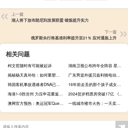
上一篇
湖人将下放布朗尼到发展联盟 锻炼提升实力
下一篇
俄罗斯央行将基准利率提升至21％ 应对通胀上升
相关问题
柯文哲随时有可能被起诉
湖南卫视公布跨年全阵容 星光璀璨齐聚海口
揭秘杨天真补给：如何重塑艺人管理的新标杆？
广东男篮外援贝兹利骑电动车险撞墙 惊险瞬间引热议
韩国客机事故遇难者DNA已全部采集 遇难乘客最后的短信
16年前走丢的那个孩子成女警 感恩之心传承守护西湖畔
海港1-0胜沧州 力压申花重返榜首 武磊破门助登顶
2024贺岁档票房突破17亿 《好东西》领跑
澳网官方预热：奥运冠军QueenWen提醒您，距2025澳网开幕还有9天 郑钦文主题海报发布
一线城市楼市火热：一天卖四五十套，新政助力楼市回暖
☚