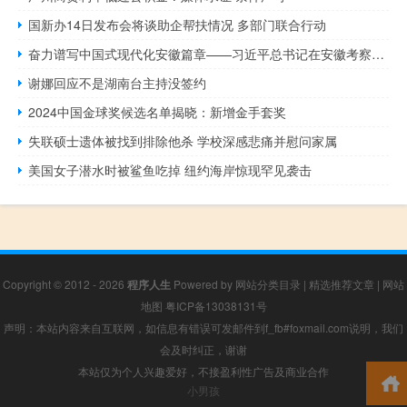
国新办14日发布会将谈助企帮扶情况 多部门联合行动
奋力谱写中国式现代化安徽篇章——习近平总书记在安徽考察时的重要讲话引发广大干部群众热烈反响
谢娜回应不是湖南台主持没签约
2024中国金球奖候选名单揭晓：新增金手套奖
失联硕士遗体被找到排除他杀 学校深感悲痛并慰问家属
美国女子潜水时被鲨鱼吃掉 纽约海岸惊现罕见袭击
Copyright © 2012 - 2026
程序人生
Powered by
网站分类目录
|
精选推荐文章
|
网站
地图
粤ICP备13038131号
声明：本站内容来自互联网，如信息有错误可发邮件到f_fb#foxmail.com说明，我们
会及时纠正，谢谢
本站仅为个人兴趣爱好，不接盈利性广告及商业合作
小男孩