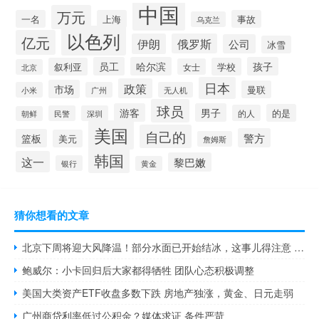
中国
万元
一名
上海
事故
乌克兰
以色列
亿元
伊朗
俄罗斯
公司
冰雪
员工
哈尔滨
孩子
叙利亚
学校
女士
北京
日本
政策
市场
曼联
小米
广州
无人机
球员
游客
男子
的是
的人
民警
深圳
朝鲜
美国
自己的
警方
篮板
美元
詹姆斯
韩国
这一
黎巴嫩
银行
黄金
猜你想看的文章
北京下周将迎大风降温！部分水面已开始结冰，这事儿得注意 体感寒冷注意防范
鲍威尔：小卡回归后大家都得牺牲 团队心态积极调整
美国大类资产ETF收盘多数下跌 房地产独涨，黄金、日元走弱
广州商贷利率低过公积金？媒体求证 条件严苛