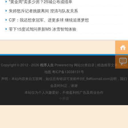
"黄金周"卖多少房？25城公布成绩单
朱婷怒斥记者挑拨离间 澄清与队友关系
C罗：我还想拿冠军、进更多球 继续追逐梦想
零下15度试驾问界新M5 冰雪智驾体验
Copyright © 2012 - 2026
程序人生
Powered by
网站分类目录
|
精选推荐文章
|
网站
地图
粤ICP备13038131号
声明：本站内容来自互联网，如信息有错误可发邮件到f_fb#foxmail.com说明，我们
会及时纠正，谢谢
本站仅为个人兴趣爱好，不接盈利性广告及商业合作
小男孩