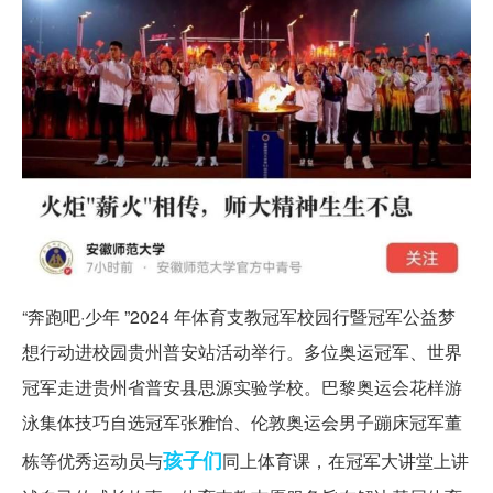
“奔跑吧·少年 ”2024 年体育支教冠军校园行暨冠军公益梦
想行动进校园贵州普安站活动举行。多位奥运冠军、世界
冠军走进贵州省普安县思源实验学校。巴黎奥运会花样游
泳集体技巧自选冠军张雅怡、伦敦奥运会男子蹦床冠军董
孩子们
栋等优秀运动员与
同上体育课，在冠军大讲堂上讲