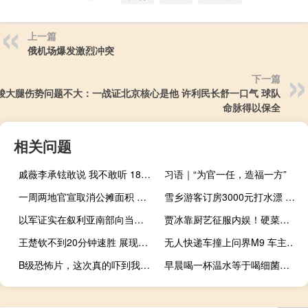
上一篇
俄机场爆发激烈冲突
下一篇
骏大腿伤势问题不大：一战证北京核心是他 许利民长舒一口气 球队
命脉得以保全
相关问题
戚薇李承铉敢说 我不敢听 18禁发言引热议
习语｜“为官一任，造福一方”
一周两地官宣取消公摊面积 购房新模式推进中
雪乡游客订房3000元打水漂 酒店被停业整顿
以军证实在叙利亚南部向当地抗议民众开枪
贾冰靠厨艺征服内娱！硬菜一做，众明星闭嘴，做饭还是做秀一目了然
王楚钦不到20分钟速胜 展现乒乓霸主风范
无人快递车撞上问界M9 车主质疑无人车安全
B级恐怖片，这次真的吓到我了！
早晨喝一杯温水等于喝细菌吗？ 科学解析喝水误区