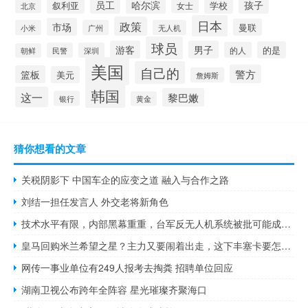
员工
哈尔滨
孩子
叙利亚
学校
女士
北京
日本
政策
市场
曼联
小米
广州
无人机
球员
游客
男子
的是
的人
民警
深圳
朝鲜
美国
自己的
警方
篮板
美元
詹姆斯
韩国
这一
黎巴嫩
银行
黄金
猜你想看的文章
关税阴影下 中国车企的应变之道 融入与合作之路
刘结一担任发言人 外交老将新角色
技术水平有限，内部黑幕重重，台军反无人机系统被批可能成“虚设” 招标屡次失败引发质疑
皇马回购米兰希望之星？主力又要闹着出走，这下丰塞卡要怎么办 左后卫人选成难题
网传一事业单位有249人报考去掏粪 招聘单位回应
湖南卫视公布跨年全阵容 星光璀璨齐聚海口