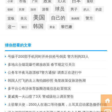
日本
政策
市场
曼联
小米
广州
无人机
球员
游客
男子
的是
的人
民警
深圳
朝鲜
美国
自己的
警方
篮板
美元
詹姆斯
韩国
这一
黎巴嫩
银行
黄金
猜你想看的文章
号贩子200部手机同时开外挂抢号倒卖 警方刑拘33人
多地出台烟花爆竹燃放政策 春节规定引关注
公务车半夜马路漂移?警方通报! 调查正在进行中
韩国人打飞的去上海拍婚纱照 免签政策促旅游热潮
多平台公布涉体育饭圈违规信息处置情况
夏威夷一火山喷了3天 警戒级别上调至警告
土驻黎大使：2500人在港口等待撤离，土耳其启动紧急撤侨行动