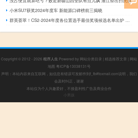
没占便宜就算吃亏？败走新疆山西全队有点儿飘 潘江祭出扫虎腿
小米SU7获奖2024年度车 新能源口碑榜前三揭晓
群英荟萃！CS2-2024年度各位置选手最佳奖项候选名单出炉 HLTV权威发布
Copyright © 2012 - 2026
程序人生
Powered by
网站分类目录
|
精选推荐文章
|
网站
地图
粤ICP备13038131号
声明：本站内容来自互联网，如信息有错误可发邮件到f_fb#foxmail.com说明，我们
会及时纠正，谢谢
本站仅为个人兴趣爱好，不接盈利性广告及商业合作
小男孩