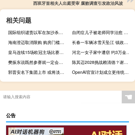
西班牙首相夫人出庭受审 腐败调查引发政治风波
相关问题
国际组织谴责以军在加沙杀人比赛，阻碍人道主义救援
自闭症儿子被老师同学治愈 爱与包容的力量
海南澄迈取消限购 购房门槛全面放宽
长春一车辆冰雪天坠江 镇政府回应 救援打捞进行中
皇马连续15场欧冠主场比赛不败 主场战绩辉煌
河北一女子家中遭窃 约3万金饰被偷
樊振东说既然参赛就一定会全力以赴 展现最佳状态
陈其迈2028挑战赖清德？谢龙介持否定态度：见过赖挑战蔡英文下场
郭晋安名下集团上市 或将淡出娱乐圈 视帝转型商界
OpenAI官宣计划成立更传统营利性公司 迈向PBC结构转型
☚
公告