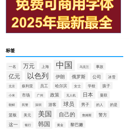
标签
中国
万元
一名
上海
事故
乌克兰
以色列
亿元
伊朗
俄罗斯
公司
冰雪
员工
哈尔滨
孩子
叙利亚
学校
女士
北京
日本
政策
市场
曼联
小米
广州
无人机
球员
游客
男子
的是
的人
民警
深圳
朝鲜
美国
自己的
警方
篮板
美元
詹姆斯
韩国
这一
黎巴嫩
银行
黄金