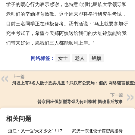
学子的暖心行为表示感谢，也特意向湖北民族大学领导和
老师们的辛勤培育致敬。这个周末即将举行研究生考试，
目前三名同学正在积极备考。汤书涵说：“马上就要参加研
究生考试了，希望今天郑阿姨送给我们的大红锦旗能给我
们带来好运，愿我们三人都能顺利上岸。”
网络标签：
女士
老人
锦旗
上一篇
河堤上有3名人贩子拐卖儿童？武汉市公安局：假的 网络谣言被查
下一篇
普京回应俄新型导弹为何叫榛树 揭秘背后故事
相关问题
浙江：又一位“天才少女”！17岁姑娘多次打出满分，网友：下一个黄雨婷——射击新星崛起
武汉一东北饺子馆密集接待韩国人 意外的国际食客