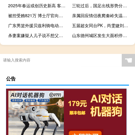
2025年春运或创历史新高 客流高峰引关注
三轮过后，国足出线形势分析：四日后VS印尼是晋级决战，输球机会渺茫
被控受贿821万 博士厅官向昀今日受审 庭审详情揭晓
亲属回应情侣夜爬秦岭失温遇难 两拨人冒险夜爬遇险
广东男篮外援贝兹利骑电动车险撞墙 惊险瞬间引热议
五届超女同台PK，尚雯婕刘力扬和解，《时光音乐会4》首播满满回忆杀
杀妻案嫌疑人儿子说不想父亲死 21年悬案告破？
山东德州城区发生大面积停电 多条线路故障已修复
☚
公告