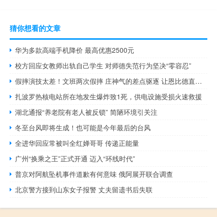
猜你想看的文章
华为多款高端手机降价 最高优惠2500元
校方回应女教师出轨自己学生 对师德失范行为坚决“零容忍”
假摔演技太差！文班两次假摔 庄神气的差点驱逐 让恩比德直接驱逐 争议吹罚引热议
扎波罗热核电站所在地发生爆炸致1死，供电设施受损火速救援
湖北通报“养老院有老人被反锁” 简陋环境引关注
冬至台风即将生成！也可能是今年最后的台风
全进华回应常被叫全红婵哥哥 传递正能量
广州“换乘之王”正式开通 迈入“环线时代”
普京对阿航坠机事件道歉有何意味 俄阿展开联合调查
北京警方接到山东女子报警 丈夫留遗书后失联