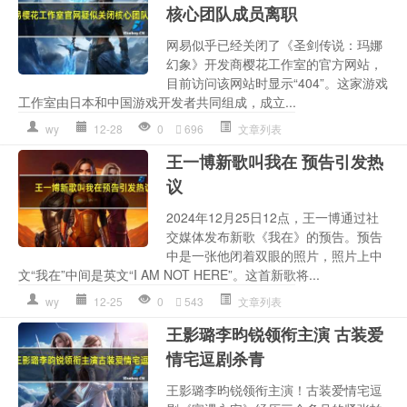
核心团队成员离职
网易似乎已经关闭了《圣剑传说：玛娜
幻象》开发商樱花工作室的官方网站，
目前访问该网站时显示“404”。这家游戏
工作室由日本和中国游戏开发者共同组成，成立...
wy
12-28
0
696
文章列表
王一博新歌叫我在 预告引发热
议
2024年12月25日12点，王一博通过社
交媒体发布新歌《我在》的预告。预告
中是一张他闭着双眼的照片，照片上中
文“我在”中间是英文“I AM NOT HERE”。这首新歌将...
wy
12-25
0
543
文章列表
王影璐李昀锐领衔主演 古装爱
情宅逗剧杀青
王影璐李昀锐领衔主演！古装爱情宅逗