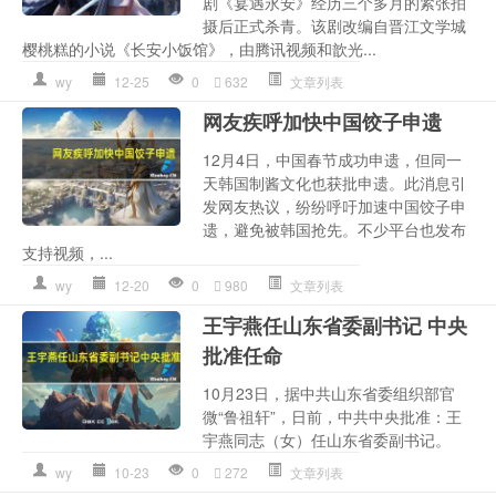
剧《宴遇永安》经历三个多月的紧张拍
摄后正式杀青。该剧改编自晋江文学城
樱桃糕的小说《长安小饭馆》，由腾讯视频和歆光...
wy
12-25
0
632
文章列表
网友疾呼加快中国饺子申遗
12月4日，中国春节成功申遗，但同一
天韩国制酱文化也获批申遗。此消息引
发网友热议，纷纷呼吁加速中国饺子申
遗，避免被韩国抢先。不少平台也发布
支持视频，...
wy
12-20
0
980
文章列表
王宇燕任山东省委副书记 中央
批准任命
10月23日，据中共山东省委组织部官
微“鲁祖轩”，日前，中共中央批准：王
宇燕同志（女）任山东省委副书记。
wy
10-23
0
272
文章列表