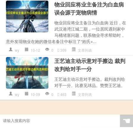
物业回应将业主备注为白血病
误会源于宠物病情
物业回应将业主备注为白血病 近日，在
武汉港湾江城二期，一位居民遇到家中
马桶堵塞问题，联系物业寻求帮助时，
意外发现物业在她的微信名备注中标注了“姓氏+...
wy
10-12
0
309
文章列表
王艺迪主动示意对手擦边 裁判
改判给对手一分
王艺迪主动示意对手擦边。裁判改判给
对手一分。比赛见球品。赞赞王艺迪。
wy
10-09
0
463
文章列表
☚