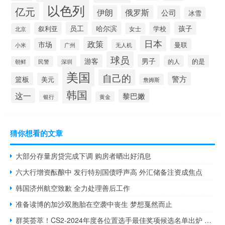
以色列
亿元
伊朗
俄罗斯
公司
冰雪
员工
哈尔滨
孩子
叙利亚
学校
女士
北京
日本
政策
市场
曼联
小米
广州
无人机
球员
游客
男子
的是
的人
民警
深圳
朝鲜
美国
自己的
警方
篮板
美元
詹姆斯
韩国
这一
黎巴嫩
银行
黄金
猜你想看的文章
大部分存量房贷完成下调 购房者晒出好消息
六大行增资酝酿中 发行特别国债呼声高 外汇储备注资成焦点
韩国济州航空致歉 全力处理善后工作
准备读博的加沙双胞胎在空袭中丧生 梦想戛然而止
群英荟萃！CS2-2024年度各位置选手最佳奖项候选名单出炉 HLTV权威发布