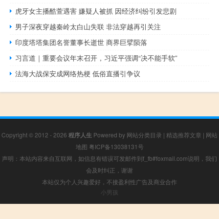
虎牙女主播酷萱遇害 嫌疑人被抓 因经济纠纷引发悲剧
男子深夜穿越秦岭太白山失联 非法穿越再引关注
印度塔塔集团名誉董事长逝世 商界巨擘陨落
习言道｜重要会议年末召开，习近平强调“决不能手软”
法海大战保安成网络热梗 低俗直播引争议
Copyright © 2012 - 2026
程序人生
Powered by
网站分类目录
|
精选推荐文章
|
网站
地图
粤ICP备13038131号
声明：本站内容来自互联网，如信息有错误可发邮件到f_fb#foxmail.com说明，我们
会及时纠正，谢谢
本站仅为个人兴趣爱好，不接盈利性广告及商业合作
小男孩