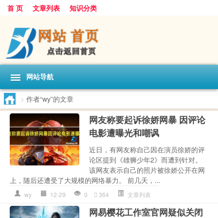
首 页
文章列表
知识分类
网站导航
>
作者“wy”的文章
网友称要起诉徐娇网暴 因评论
电影遭曝光和嘲讽
近日，有网友称自己因在演员徐娇的评
论区提到《雄狮少年2》而遭到针对。
该网友表示自己的照片被徐娇公开在网
上，随后还遭受了大规模的网络暴力。 前几天，...
wy
12-29
0
364
文章列表
网易樱花工作室官网疑似关闭