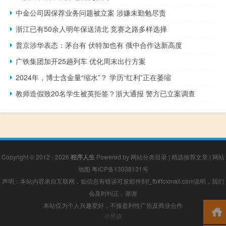
中金公司因保荐业务问题被立案 涉嫌未勤勉尽责
浙江已有50余人明年保送清北 竞赛之路多样选择
普京涉华表态：茅台有 伏特加也有 俄中合作达新高度
广铁集团加开25趟列车 优化周末出行方案
2024年，博士含金量“缩水”？ 学历“红利”正在萎缩
教师造假致20名学生被英拒签？浙大通报 警方已立案调查
Copyright © 2012 - 2026
程序人生
Powered by
网站分类目录
|
精选推荐文章
|
网站
地图
粤ICP备13038131号
声明：本站内容来自互联网，如信息有错误可发邮件到f_fb#foxmail.com说明，我们
会及时纠正，谢谢
本站仅为个人兴趣爱好，不接盈利性广告及商业合作
小男孩