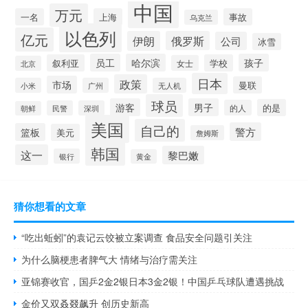
中国
万元
一名
上海
事故
乌克兰
以色列
亿元
伊朗
俄罗斯
公司
冰雪
员工
哈尔滨
孩子
叙利亚
学校
女士
北京
日本
政策
市场
曼联
小米
广州
无人机
球员
游客
男子
的是
的人
民警
深圳
朝鲜
美国
自己的
警方
篮板
美元
詹姆斯
韩国
这一
黎巴嫩
银行
黄金
猜你想看的文章
“吃出蚯蚓”的袁记云饺被立案调查 食品安全问题引关注
为什么脑梗患者脾气大 情绪与治疗需关注
亚锦赛收官，国乒2金2银日本3金2银！中国乒乓球队遭遇挑战
金价又双叒叕飙升 创历史新高