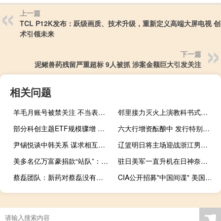
上一篇
TCL P12K发布：跃级画质、技术升级，重新定义高端大屏电视 
术引领未来
下一篇
泥鳅兽药残留严重超标 9人被抓 涉案金额巨大引发关注
相关问题
羊毛月账号被禁关注 不当表达引争议
邻里接力灭火上演教科书式救援 邻居与消防员合力救出被困老人
部分科创主题ETF规模骤增 资金快速涌入，市场热点切换
六大行增资酝酿中 发行特别国债呼声高 外汇储备注资成焦点
尹锡悦谈中韩关系 谋求相互尊重与共同利益
辽篮明日将主场迎战浙江男篮 新援亮相，老牌劲旅揭幕战对决
美多名亿万富豪捐款“站队”：总额高达数十亿美元，流向两党候选人
驻日美军一直升机在日神奈川县海滩紧急着陆美军：“预防性着陆” 安全引忧虑
蔡磊团队：新药对蔡磊没有效果 仅适用于2%患者群体
CIA公开招募"中国间谍" 美国升级对华情报战
☚