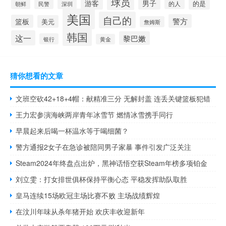
球员
游客
男子
的是
的人
民警
深圳
朝鲜
美国
自己的
警方
篮板
美元
詹姆斯
韩国
这一
黎巴嫩
银行
黄金
猜你想看的文章
文班空砍42+18+4帽：献精准三分 无解封盖 连丢关键篮板犯错
王力宏参演海峡两岸青年冰雪节 燃情冰雪携手同行
早晨起来后喝一杯温水等于喝细菌？
警方通报2女子在急诊被陪同男子家暴 事件引发广泛关注
Steam2024年终盘点出炉，黑神话悟空获Steam年榜多项铂金
刘立雯：打女排世俱杯保持平衡心态 平稳发挥助队取胜
皇马连续15场欧冠主场比赛不败 主场战绩辉煌
在汶川年味从杀年猪开始 欢庆丰收迎新年