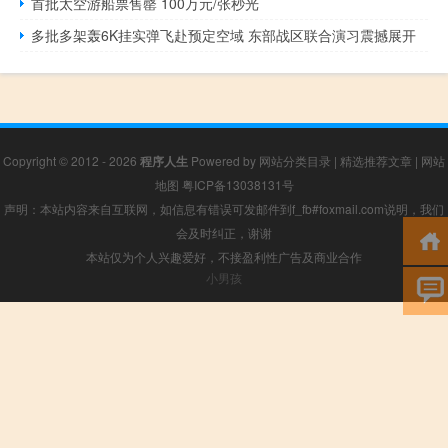
首批太空游船票售罄 100万元/张秒光
多批多架轰6K挂实弹飞赴预定空域 东部战区联合演习震撼展开
Copyright © 2012 - 2026
程序人生
Powered by
网站分类目录
|
精选推荐文章
|
网站
地图
粤ICP备13038131号
声明：本站内容来自互联网，如信息有错误可发邮件到f_fb#foxmail.com说明，我们
会及时纠正，谢谢
本站仅为个人兴趣爱好，不接盈利性广告及商业合作
小男孩