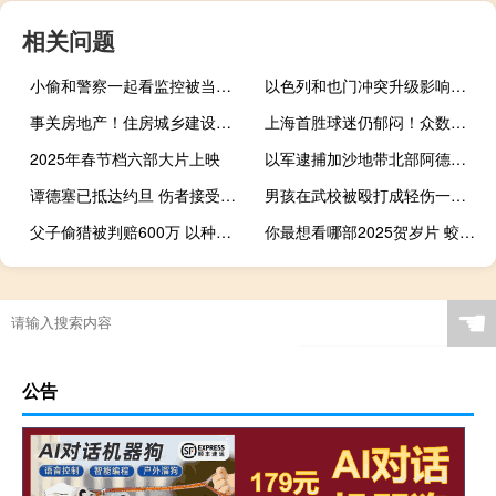
相关问题
小偷和警察一起看监控被当场拿下
以色列和也门冲突升级影响几何？ 专家解读
事关房地产！住房城乡建设部明年重点工作速览
上海首胜球迷仍郁闷！众数据无改观，仅靠7人硬扛 胜利难掩困境
2025年春节档六部大片上映
以军逮捕加沙地带北部阿德万医院所有男性医务人员
谭德塞已抵达约旦 伤者接受进一步治疗
男孩在武校被殴打成轻伤一级 教练无证仅17岁引争议
父子偷猎被判赔600万 以种树抵罚款 创新生态修复方式
你最想看哪部2025贺岁片 蛟龙出海引期待
☚
公告