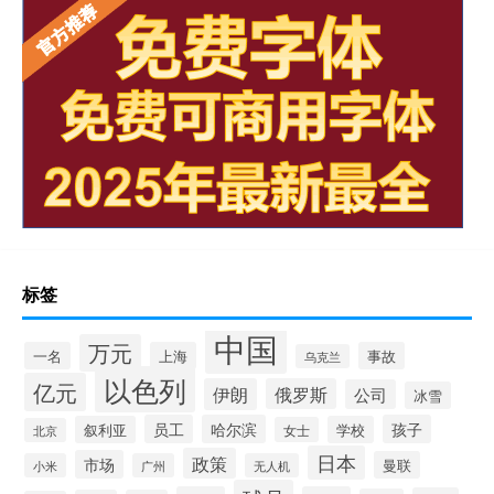
标签
中国
万元
一名
上海
事故
乌克兰
以色列
亿元
伊朗
俄罗斯
公司
冰雪
员工
哈尔滨
孩子
叙利亚
学校
女士
北京
日本
政策
市场
曼联
小米
广州
无人机