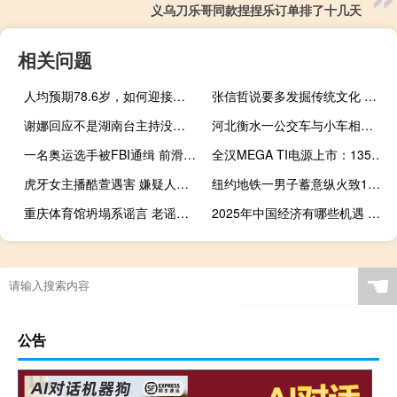
义乌刀乐哥同款捏捏乐订单排了十几天
相关问题
人均预期78.6岁，如何迎接长寿“新常态”？
张信哲说要多发掘传统文化 探索音乐的未知空间
谢娜回应不是湖南台主持没签约
河北衡水一公交车与小车相撞 事故现场已恢复畅通
一名奥运选手被FBI通缉 前滑雪运动员涉毒走私
全汉MEGA TI电源上市：1350W功率 支持ATX 3.1标准 高效稳定供电选择
虎牙女主播酷萱遇害 嫌疑人被抓 因经济纠纷引发悲剧
纽约地铁一男子蓄意纵火致1人死亡 警方悬赏追凶
重庆体育馆坍塌系谣言 老谣翻炒再被辟谣
2025年中国经济有哪些机遇 专家建议引关注
☚
公告