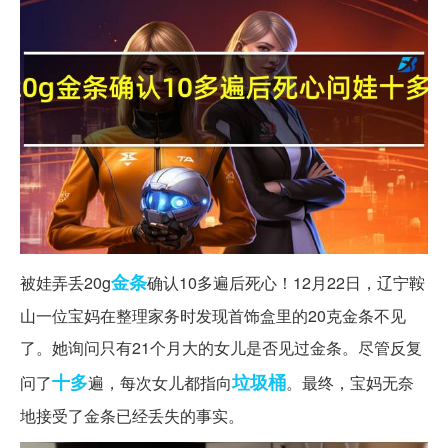
金条
被娃弄丢20g
确认10多遍后死心！12月22日，辽宁鞍
山一位宝妈在整理家务时发现首饰盒里的20克金条不见
了。她询问只有21个月大的女儿是否见过金条。尽管反复
十多
垃圾桶
问了
遍，每次女儿都指向
。最终，宝妈无奈
地接受了金条已经丢失的事实。