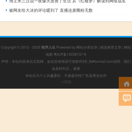
博主米三汉说一夜爆火改善了生活 从《红楼梦》解读到网络成名
被网友给大冰的评论暖到了 直播连麦圈粉无数
Copyright © 2012 - 2026
程序人生
Powered by
网站分类目录
|
精选推荐文章
|
网站
地图
粤ICP备13038131号
声明：本站内容来自互联网，如信息有错误可发邮件到f_fb#foxmail.com说明，我们
会及时纠正，谢谢
本站仅为个人兴趣爱好，不接盈利性广告及商业合作
小男孩