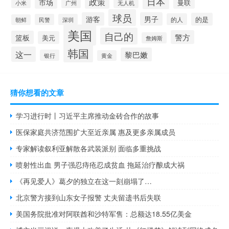
日本
政策
市场
曼联
小米
广州
无人机
球员
游客
男子
的是
的人
民警
深圳
朝鲜
美国
自己的
警方
篮板
美元
詹姆斯
韩国
这一
黎巴嫩
银行
黄金
猜你想看的文章
学习进行时丨习近平主席推动金砖合作的故事
医保家庭共济范围扩大至近亲属 惠及更多亲属成员
专家解读叙利亚解散各武装派别 面临多重挑战
喷射性出血 男子强忍痔疮忍成贫血 拖延治疗酿成大祸
《再见爱人》葛夕的独立在这一刻崩塌了…
北京警方接到山东女子报警 丈夫留遗书后失联
美国务院批准对阿联酋和沙特军售：总额达18.55亿美金