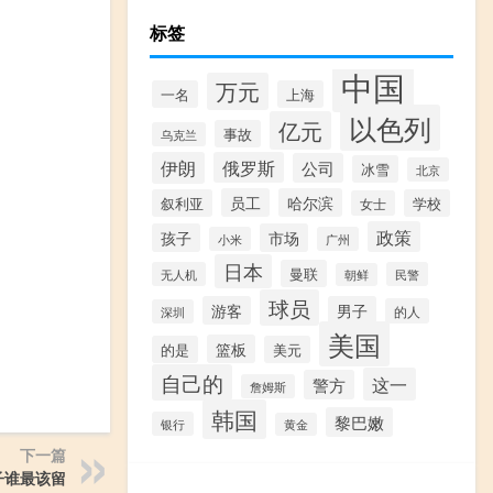
标签
中国
万元
一名
上海
以色列
亿元
事故
乌克兰
伊朗
俄罗斯
公司
冰雪
北京
员工
哈尔滨
叙利亚
学校
女士
政策
孩子
市场
小米
广州
日本
曼联
无人机
民警
朝鲜
球员
游客
男子
的人
深圳
美国
篮板
的是
美元
自己的
这一
警方
詹姆斯
韩国
黎巴嫩
银行
黄金
下一篇
子谁最该留