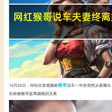
猴哥
12月22日，何钰欣发视频称
说车一年前突然从家搬出
欣称被猴哥提离婚挽回无果