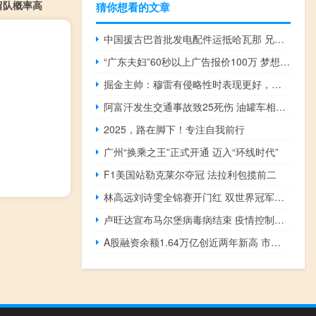
留队概率高
猜你想看的文章
中国援古巴首批发电配件运抵哈瓦那 兄弟情谊助力能源发展
“广东夫妇”60秒以上广告报价100万 梦想的价值
掘金主帅：穆雷有侵略性时表现更好，团队受益匪浅
阿富汗发生交通事故致25死伤 油罐车相撞惨剧
2025，路在脚下！专注自我前行
广州“换乘之王”正式开通 迈入“环线时代”
F1美国站勒克莱尔夺冠 法拉利包揽前二
林高远刘诗雯全锦赛开门红 双世界冠军强势晋级
卢旺达宣布马尔堡病毒病结束 疫情控制获世卫肯定
A股融资余额1.64万亿创近两年新高 市场信心显著增强