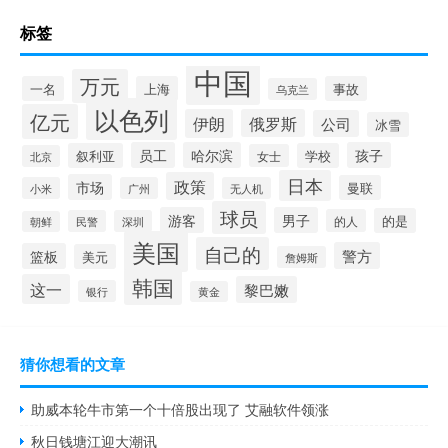
标签
中国
万元
一名
上海
事故
乌克兰
以色列
亿元
伊朗
俄罗斯
公司
冰雪
员工
哈尔滨
孩子
叙利亚
学校
女士
北京
日本
政策
市场
曼联
小米
广州
无人机
球员
游客
男子
的是
的人
民警
深圳
朝鲜
美国
自己的
警方
篮板
美元
詹姆斯
韩国
这一
黎巴嫩
银行
黄金
猜你想看的文章
助威本轮牛市第一个十倍股出现了 艾融软件领涨
秋日钱塘江迎大潮讯