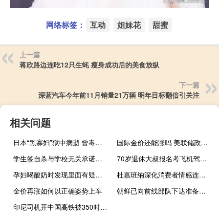
网络标签：
互动
姐妹花
甜蜜
上一篇
蒋欣路边连吃12只生蚝 瘦身成功后的美食放纵
下一篇
深蓝汽车今年前11月销量21万辆 明年目标翻倍引关注
相关问题
日本“黑寡妇”狱中病逝 曾毒杀6名伴侣 死刑未执行终老囹圄
国际金价还能涨吗 美联储政策成关键
学生签自杀与学校无关承诺书 学校被责令收回并作废处理
70岁退休大叔报名考飞机驾照 圆梦蓝天不再遥远
孕妇喝酸奶时发现里面有疑似鲜血 引发集体投诉
杜嘉班纳深化消费者情感连接 中意文化交流新篇章
金价再涨如何以正确姿势上车
朝鲜已向前线部队下达准备射击指示 半岛局势骤紧
印尼司机开中国高铁被350时速吓坏 首条高铁改变出行