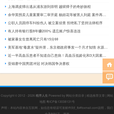
上海调皮獐出逃从浦东游到崇明 越狱獐子的奇妙旅程
余华英拐卖儿童案重审二审开庭 杨妞花等被害人到庭 案件再度审理引发关注
公职人员因停车纠纷伤人 被立案侦查 拒绝私了坚持法律程序
有人持有银行股8年赚200% 遗忘账户惊喜连连
被家暴女生曾离死亡只有15分钟
美军基地“毒废水”疑外泄，东京都政府事发一个月才知情 水源污染危机加剧
近一半高血压患者不知道自己患病！高血压低龄化和3大因素有关
亚锦赛中国男团冲冠 对决韩国争决赛权
Copyright © 2012 - 2026
程序人生
Powered by
网站分类目录
|
精选推荐文章
|
网站
地图
粤ICP备13038131号
声明：本站内容来自互联网，如信息有错误可发邮件到f_fb#foxmail.com说明，我们
会及时纠正，谢谢