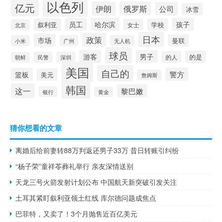
以色列
亿元
伊朗
俄罗斯
公司
冰雪
员工
哈尔滨
孩子
叙利亚
学校
女士
北京
日本
政策
市场
曼联
小米
广州
无人机
球员
游客
男子
的是
的人
民警
深圳
朝鲜
美国
自己的
警方
篮板
美元
詹姆斯
韩国
这一
黎巴嫩
银行
黄金
猜你想看的文章
离婚后给前妻转88万判返还男子33万 昔日转账引纠纷
“杨子荣”童祥苓葬礼举行 亲友深情送别
天龙三号火箭发射计划公布 中国航天新突破引发关注
土耳其紧盯叙利亚领土红线 库尔德问题成焦点
巴菲特，又卖了！3个月抛售近百亿美元