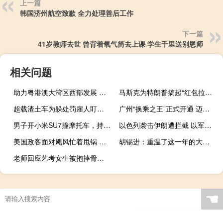
上一篇
韩国济州航空致歉 全力处理善后工作
下一篇
41岁教师去世 曾背着氧气筒去上课 学生千里送别恩师
相关问题
助力粤港澳大湾区西部发展 广州新机场要来了
马斯克为特朗普搞起“红包拉新” 助力重返白宫
超载渣土车为躲处罚雇人盯梢交警 12人团伙落网
广州“换乘之王”正式开通 迈入“环线时代”
男子开小米SU7撞摩托车，持刀伤人致1死，南通警方通报
以色列袭击伊朗遭拦截 以军警告：不要还击 防止冲突升级
美国政客面对飓风忙着甩锅 特朗普指控拜登漠视灾民苦难
胡锡进：重温了这一年的大事记
老师回应艺考女生被抱摔骨折 培训机构发声解释事件
☚