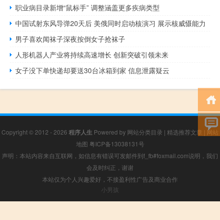
职业病目录新增“鼠标手” 调整涵盖更多疾病类型
中国试射东风导弹20天后 美俄同时启动核演习 展示核威慑能力
男子喜欢闻袜子深夜按倒女子抢袜子
人形机器人产业将持续高速增长 创新突破引领未来
女子没下单快递却要送30台冰箱到家 信息泄露疑云
Copyright © 2012 - 2026
程序人生
Powered by
网站分类目录
|
精选推荐文章
|
网站
地图
粤ICP备13038131号
声明：本站内容来自互联网，如信息有错误可发邮件到f_fb#foxmail.com说明，我们
会及时纠正，谢谢
本站仅为个人兴趣爱好，不接盈利性广告及商业合作
小男孩