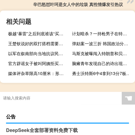
辛巴怒怼叶珂是女人中的垃圾 真性情爆发引热议
相关问题
极越“暴雷”之后到底谁该“买单” 投资人责任有限引发讨论
计划暗杀？一持枪男子在特朗普竞选集会地附近被捕
王楚钦说好的双打搭档需要多磨合 期待默契升级
弹劾案一波三折 韩国政治分裂加剧 政局动荡引担忧
以军在叙南部向当地抗议民众开枪 冲突致民众受伤
马斯克被曝闯入特朗普和贝索斯晚宴
官方辟谣女子被叫阿姨拒买单：已对造谣人员进行约谈，网络不是法外之地
脑瘫青年发现自己的诗出现在大银幕 电影《小小的我》已定档12月31日全国上映
媒体评杂草限高10厘米：形式主义 畸形政绩观作祟
勇士沃特斯6中4拿到13分7板 高效表现引领胜利
☚
公告
DeepSeek全套部署资料免费下载