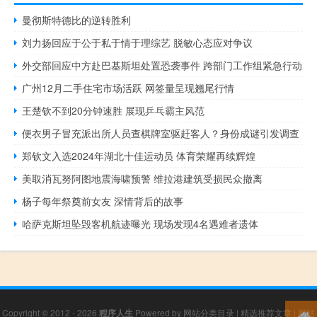
曼彻斯特德比的逆转胜利
刘力扬回应于公于私于情于理综艺 脱敏心态应对争议
外交部回应中方赴巴基斯坦处置恐袭事件 跨部门工作组紧急行动
广州12月二手住宅市场活跃 网签量呈现翘尾行情
王楚钦不到20分钟速胜 展现乒乓霸主风范
便衣男子冒充派出所人员查棋牌室驱赶客人？身份成谜引发调查
郑钦文入选2024年湖北十佳运动员 体育荣耀再续辉煌
美取消瓦努阿图地震海啸预警 维拉港建筑受损民众撤离
杨子每年祭奠前女友 深情背后的故事
哈萨克斯坦坠毁客机航迹曝光 现场发现4名遇难者遗体
Copyright © 2012 - 2026
程序人生
Powered by
网站分类目录
|
精选推荐文章
|
网站