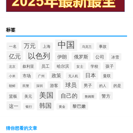
标签
中国
万元
一名
上海
事故
乌克兰
以色列
亿元
伊朗
俄罗斯
公司
冰雪
员工
哈尔滨
孩子
叙利亚
学校
女士
北京
日本
政策
市场
曼联
小米
广州
无人机
球员
游客
男子
的是
的人
民警
深圳
朝鲜
美国
自己的
警方
篮板
美元
詹姆斯
韩国
这一
黎巴嫩
银行
黄金
猜你想看的文章