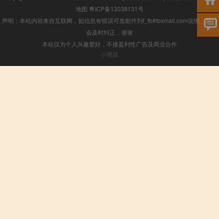
地图
粤ICP备13038131号
声明：本站内容来自互联网，如信息有错误可发邮件到f_fb#foxmail.com说明，我们
会及时纠正，谢谢
本站仅为个人兴趣爱好，不接盈利性广告及商业合作
小男孩