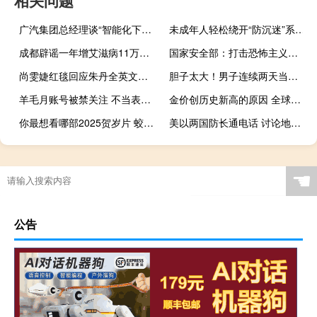
广汽集团总经理谈“智能化下半场” 布局高阶智驾功能车型
未成年人轻松绕开“防沉迷”系统 背后有哪些猫腻
成都辟谣一年增艾滋病11万人 不实信息被通报
国家安全部：打击恐怖主义是国际社会的共同责任 携手维护世界和平
尚雯婕红毯回应朱丹全英文祝福 友谊暖心互动
胆子太大！男子连续两天当着员工面“偷”奶茶
羊毛月账号被禁关注 不当表达引争议
金价创历史新高的原因 全球经济不确定性加剧
你最想看哪部2025贺岁片 蛟龙出海引期待
美以两国防长通电话 讨论地区安全与发展
☚
公告