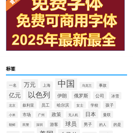
标签
中国
万元
一名
上海
事故
乌克兰
以色列
亿元
伊朗
俄罗斯
公司
冰雪
员工
哈尔滨
孩子
叙利亚
学校
女士
北京
日本
政策
市场
曼联
小米
广州
无人机
球员
游客
男子
的是
的人
民警
深圳
朝鲜