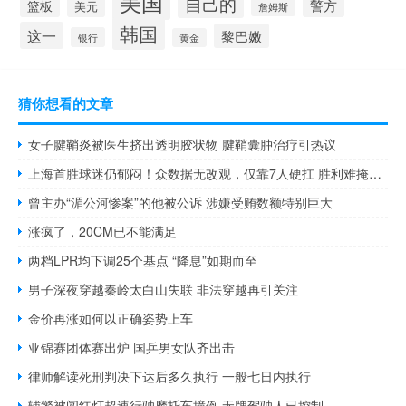
美国
自己的
警方
篮板
美元
詹姆斯
韩国
这一
黎巴嫩
银行
黄金
猜你想看的文章
女子腱鞘炎被医生挤出透明胶状物 腱鞘囊肿治疗引热议
上海首胜球迷仍郁闷！众数据无改观，仅靠7人硬扛 胜利难掩困境
曾主办“湄公河惨案”的他被公诉 涉嫌受贿数额特别巨大
涨疯了，20CM已不能满足
两档LPR均下调25个基点 “降息”如期而至
男子深夜穿越秦岭太白山失联 非法穿越再引关注
金价再涨如何以正确姿势上车
亚锦赛团体赛出炉 国乒男女队齐出击
律师解读死刑判决下达后多久执行 一般七日内执行
辅警被闯红灯超速行驶摩托车撞倒 无牌驾驶人已控制