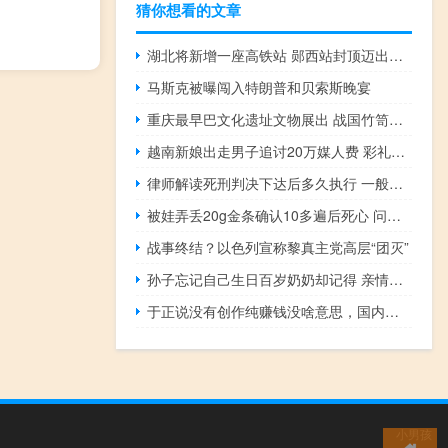
猜你想看的文章
湖北将新增一座高铁站 郧西站封顶迈出关键一步
马斯克被曝闯入特朗普和贝索斯晚宴
重庆最早巴文化遗址文物展出 战国竹笥首次亮相
越南新娘出走男子追讨20万媒人费 彩礼去向成谜
律师解读死刑判决下达后多久执行 一般七日内执行
被娃弄丢20g金条确认10多遍后死心 问娃十多遍都指向垃圾桶
战事终结？以色列宣称黎真主党高层“团灭”
孙子忘记自己生日百岁奶奶却记得 亲情的深刻印记
于正说没有创作纯赚钱没啥意思，国内最好的编剧一半在自家
小男孩