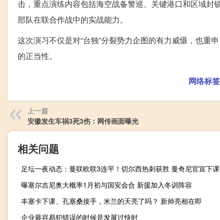
击，重点演练内容包括海空战备警巡、关键港口和区域封
部队在联合作战中的实战能力。
这次演习不仅是对“台独”分裂势力企图的有力威慑，也重
的正当性。
网络标签
上一篇
安徽发生车祸3死3伤：网传画面曝光
相关问题
曝塞尔吉尼奥大概率1月初与国安会合 新援加入冬训阵容
丰塞卡下课、孔塞桑接手，米兰的天亮了吗？ 新帅亮相在即
企业最容易犯错误的时候是发展过快时