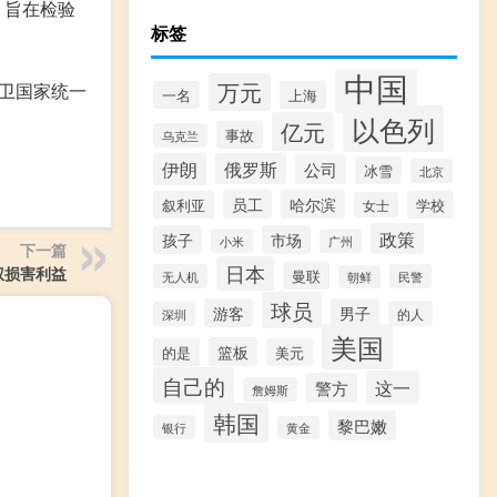
，旨在检验
标签
中国
万元
卫国家统一
一名
上海
以色列
亿元
事故
乌克兰
伊朗
俄罗斯
公司
冰雪
北京
员工
哈尔滨
叙利亚
学校
女士
政策
孩子
市场
小米
广州
下一篇
日本
权损害利益
曼联
无人机
民警
朝鲜
球员
游客
男子
的人
深圳
美国
篮板
的是
美元
自己的
这一
警方
詹姆斯
韩国
黎巴嫩
银行
黄金