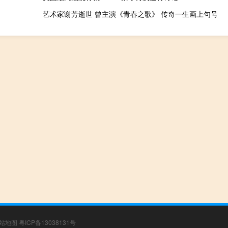
艺术家谢芳逝世 曾主演《青春之歌》 传奇一生画上句号
站地图
粤ICP备13038131号