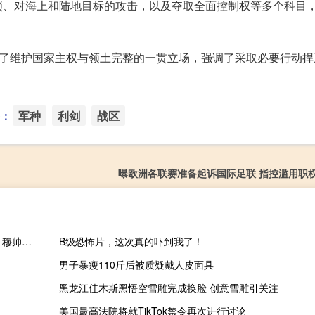
锁、对海上和陆地目标的攻击，以及夺取全面控制权等多个科目
申了维护国家主权与领土完整的一贯立场，强调了采取必要行动捍
：
军种
利剑
战区
曝欧洲各联赛准备起诉国际足联 指控滥用职
足坛一夜动态：曼联欧联3连平！切尔西热刺获胜 曼奇尼官宣下课 穆帅被罚上看台
B级恐怖片，这次真的吓到我了！
男子暴瘦110斤后被质疑戴人皮面具
黑龙江佳木斯黑悟空雪雕完成换脸 创意雪雕引关注
美国最高法院将就TikTok禁令再次进行讨论