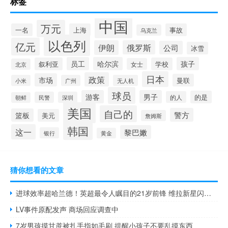
标签
中国
万元
一名
上海
事故
乌克兰
以色列
亿元
伊朗
俄罗斯
公司
冰雪
员工
哈尔滨
孩子
叙利亚
学校
女士
北京
日本
政策
市场
曼联
小米
广州
无人机
球员
游客
男子
的是
的人
民警
深圳
朝鲜
美国
自己的
警方
篮板
美元
詹姆斯
韩国
这一
黎巴嫩
银行
黄金
猜你想看的文章
进球效率超哈兰德！英超最令人瞩目的21岁前锋 维拉新星闪耀赛场
LV事件原配发声 商场回应调查中
7岁男孩摸甘蔗被扎手指如毛刷 提醒小孩子不要乱摸东西