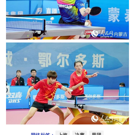
网络标签：
上海
决赛
男团