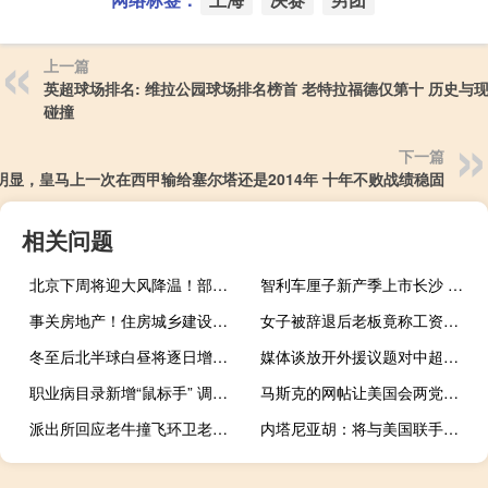
上一篇
英超球场排名: 维拉公园球场排名榜首 老特拉福德仅第十 历史与
碰撞
下一篇
明显，皇马上一次在西甲输给塞尔塔还是2014年 十年不败战绩稳固
相关问题
北京下周将迎大风降温！部分水面已开始结冰，这事儿得注意 体感寒冷注意防范
智利车厘子新产季上市长沙 品质生活新选择
事关房地产！住房城乡建设部明年重点工作速览
女子被辞退后老板竟称工资下月发，据理力争讨回工资 成功获赔双倍工资
冬至后北半球白昼将逐日增长 阳气回升新循环
媒体谈放开外援议题对中超俱乐部影响：根本来不及消化吸收
职业病目录新增“鼠标手” 调整涵盖更多疾病类型
马斯克的网帖让美国会两党吵起来了 预算协议泡汤引发争议
派出所回应老牛撞飞环卫老人：牛被击毙，伤者已送医救治，老牛主人积极赔偿
内塔尼亚胡：将与美国联手打击胡塞武装