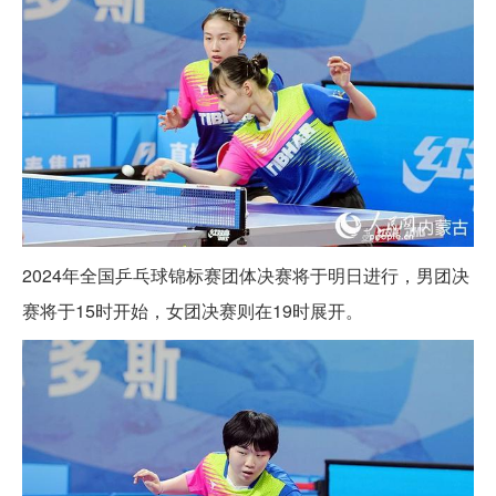
2024年全国乒乓球锦标赛团体决赛将于明日进行，男团决
赛将于15时开始，女团决赛则在19时展开。