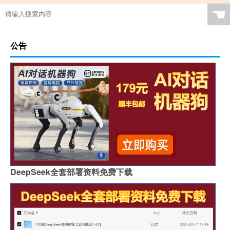
☚
公告
DeepSeek全套部署资料免费下载