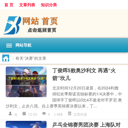
首 页
文章列表
知识分类
网站导航
>
有关“决赛”的文章
丁俊晖5败奥沙利文 再遇“火
箭”坎儿
北京时间12月20日凌晨，在2024利雅
得狂欢季斯诺克锦标赛的1/4决赛中，中
国球手丁俊晖以0比4不敌老对手罗尼·奥
沙利文，止步八强。自上赛季英锦赛决赛以来，丁...
dj
12-23
0
468
文章列表
乒乓全锦赛男团决赛 上海队对