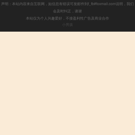
声明：本站内容来自互联网，如信息有错误可发邮件到f_fb#foxmail.com说明，我们
会及时纠正，谢谢
本站仅为个人兴趣爱好，不接盈利性广告及商业合作
小男孩