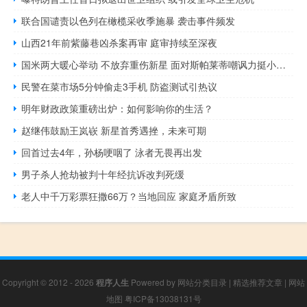
联合国谴责以色列在橄榄采收季施暴 袭击事件频发
山西21年前紫藤巷凶杀案再审 庭审持续至深夜
国米两大暖心举动 不放弃重伤新星 面对斯帕莱蒂嘲讽力挺小因扎吉
民警在菜市场5分钟偷走3手机 防盗测试引热议
明年财政政策重磅出炉：如何影响你的生活？
赵继伟鼓励王岚嵚 新星首秀遇挫，未来可期
回首过去4年，孙杨哽咽了 泳者无畏再出发
男子杀人抢劫被判十年经抗诉改判死缓
老人中千万彩票狂撒66万？当地回应 家庭矛盾所致
Copyright © 2012 - 2026
程序人生
Powered by
网站分类目录
|
精选推荐文章
|
网站
地图
粤ICP备13038131号