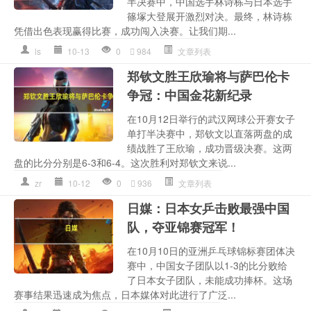
半决赛中，中国选手林诗栋与日本选手
篠塚大登展开激烈对决。最终，林诗栋
凭借出色表现赢得比赛，成功闯入决赛。让我们期...
ls
10-13
0
984
文章列表
郑钦文胜王欣瑜将与萨巴伦卡
争冠：中国金花新纪录
在10月12日举行的武汉网球公开赛女子
单打半决赛中，郑钦文以直落两盘的成
绩战胜了王欣瑜，成功晋级决赛。这两
盘的比分分别是6-3和6-4。这次胜利对郑钦文来说...
zr
10-12
0
936
文章列表
日媒：日本女乒击败最强中国
队，夺亚锦赛冠军！
在10月10日的亚洲乒乓球锦标赛团体决
赛中，中国女子团队以1-3的比分败给
了日本女子团队，未能成功捧杯。这场
赛事结果迅速成为焦点，日本媒体对此进行了广泛...