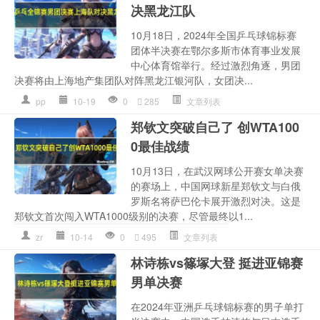
决黑龙江队
10月18日，2024年全国乒乓球锦标赛
团体半决赛在鄂尔多斯市体育事业发展
中心体育馆举行。经过激烈角逐，男团
决赛将由上海地产集团队对阵黑龙江银河队，女团决...
pp
10-19
0
285
文章列表
郑钦文突破自己了 创WTA100
0最佳战绩
10月13日，在武汉网球公开赛女单决赛
的赛场上，中国网球新星郑钦文与白俄
罗斯名将萨巴伦卡展开激烈对决。这是
郑钦文首次闯入WTA1000级别的决赛，尽管最终以1...
zr
10-14
0
495
文章列表
林诗栋vs篠塚大登 挺进亚锦赛
男单决赛
在2024年亚洲乒乓球锦标赛的男子单打