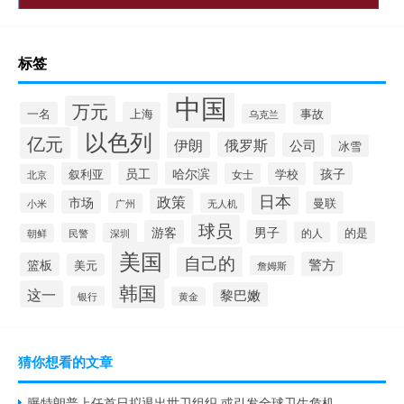
标签
中国
万元
一名
上海
事故
乌克兰
以色列
亿元
伊朗
俄罗斯
公司
冰雪
员工
哈尔滨
孩子
叙利亚
学校
女士
北京
日本
政策
市场
曼联
小米
广州
无人机
球员
游客
男子
的是
的人
民警
深圳
朝鲜
美国
自己的
警方
篮板
美元
詹姆斯
韩国
这一
黎巴嫩
银行
黄金
猜你想看的文章
曝特朗普上任首日拟退出世卫组织 或引发全球卫生危机