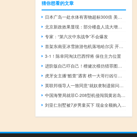
猜你想看的文章
日本广岛一处水体有害物超标300倍 美军承认长期使用有毒灭火剂
北京新政效果显现：部分楼盘人流大增，有项目单日来访超200组 ——楼市回暖信号初现
专家：“第六次中东战争”不会爆发
首架东南亚冰雪旅游包机落地哈尔滨 开启冬季旅游新篇章
3-1！陈幸同淘汰巴西悍将 保住主力位置
进阶版自己吓自己！檀健次模仿猎罪图鉴2名场面
虎牙女主播“酷萱”遇害 榜一大哥行凶引发关注
英联邦领导人一致同意“就奴隶制遗留问题开启对话的时机已经到来”，英国：不赔钱；英王未道歉
中国海警局就菲C-208型机侵闯我黄岩岛领空发表谈话 坚决维护领土主权
刘亚仁别墅被7岁男童买下 现金全额购入引发热议