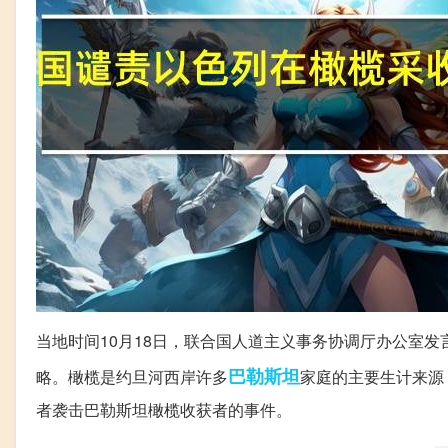
当地时间10月18日，联合国人道主义事务协调厅办公室发
巴勒斯坦
略。橄榄是约旦河西岸许多
家庭的主要生计来源
者袭击巴勒斯坦橄榄收获者的事件。