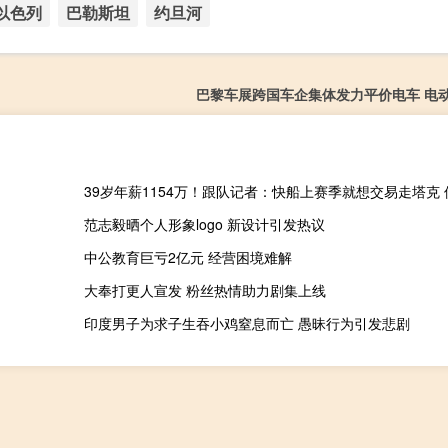
以色列
巴勒斯坦
约旦河
巴黎车展跨国车企集体发力平价电车 电
范志毅晒个人形象logo 新设计引发热议
中公教育巨亏2亿元 经营困境难解
大奉打更人宣发 粉丝热情助力剧集上线
印度男子为求子生吞小鸡窒息而亡 愚昧行为引发悲剧