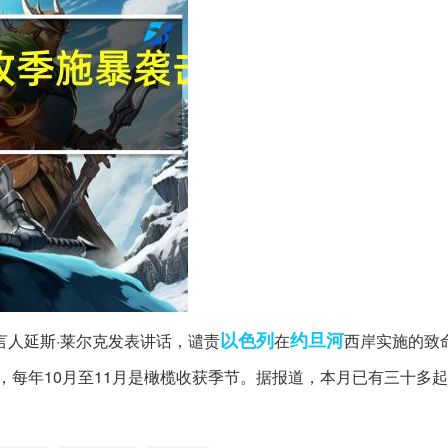
以色列
约旦河
言人延斯·莱尔克发表讲话，谴责
在
西岸实施的致
，每年10月至11月是橄榄收获季节。据报道，本月已有三十多