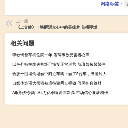
网络标签：
上一篇
《上甘岭》：唤醒观众心中的英雄梦 首播即燃
相关问题
李敏镐曾车祸住院一年 酒驾事故受害者心声
以色列特拉维夫机场已恢复正常运营 航班曾短暂暂停
合肥一围墙倒塌砸中附近车辆：砸了5台车，没砸到人
自媒体造谣大熊猫被虐待骗网友捐钱 假保护真敛财
A股融资余额1.64万亿创近两年新高 市场信心显著增强