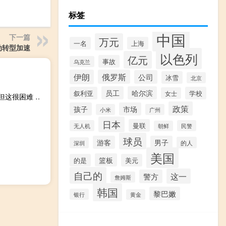
标签
中国
下一篇
万元
一名
上海
动转型加速
以色列
亿元
事故
乌克兰
伊朗
俄罗斯
公司
冰雪
北京
员工
哈尔滨
叙利亚
学校
女士
39岁年薪1154万！跟队记者：快船上赛季就想交易走塔克 但这很困难 寻求交易无果
政策
孩子
市场
小米
广州
日本
曼联
无人机
民警
朝鲜
球员
游客
男子
的人
深圳
美国
篮板
的是
美元
自己的
这一
警方
詹姆斯
韩国
黎巴嫩
银行
黄金