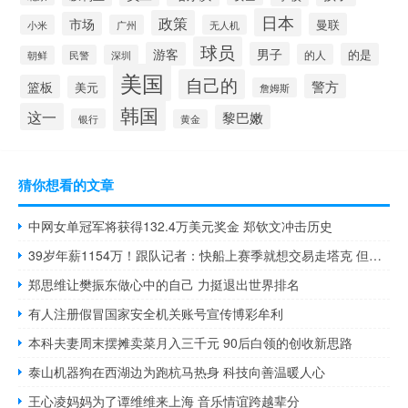
日本
政策
市场
曼联
小米
广州
无人机
球员
游客
男子
的是
的人
民警
深圳
朝鲜
美国
自己的
警方
篮板
美元
詹姆斯
韩国
这一
黎巴嫩
银行
黄金
猜你想看的文章
中网女单冠军将获得132.4万美元奖金 郑钦文冲击历史
39岁年薪1154万！跟队记者：快船上赛季就想交易走塔克 但这很困难 寻求交易无果
郑思维让樊振东做心中的自己 力挺退出世界排名
有人注册假冒国家安全机关账号宣传博彩牟利
本科夫妻周末摆摊卖菜月入三千元 90后白领的创收新思路
泰山机器狗在西湖边为跑杭马热身 科技向善温暖人心
王心凌妈妈为了谭维维来上海 音乐情谊跨越辈分