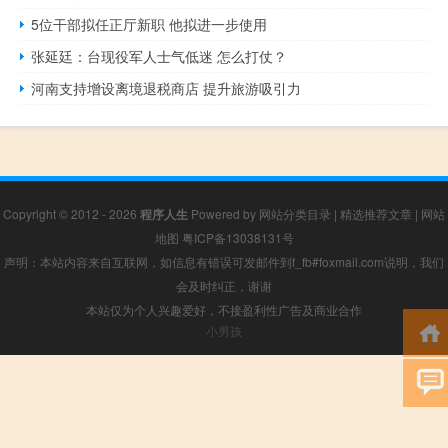
5位干部拟任正厅新职 他拟进一步使用
张延廷：台现役军人士气低迷 怎么打仗？
河南支持增设离境退税商店 提升旅游吸引力
Copyright © 2012 - 2026
程序人生
Powered by
网站分类目录
|
精选推荐文章
|
网站
地图
粤ICP备13038131号
声明：本站内容来自互联网，如信息有错误可发邮件到f_fb#foxmail.com说明，我们
会及时纠正，谢谢
本站仅为个人兴趣爱好，不接盈利性广告及商业合作
小男孩