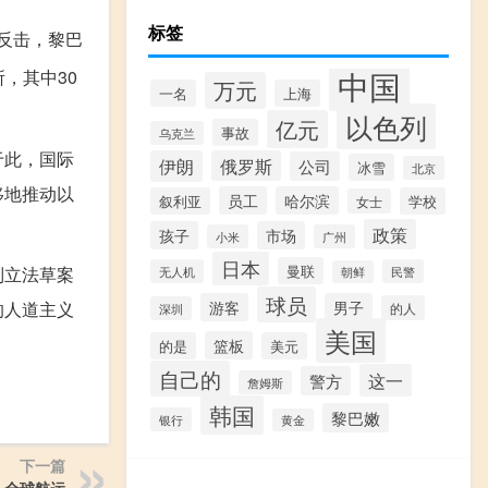
标签
为反击，黎巴
中国
，其中30
万元
一名
上海
以色列
亿元
事故
乌克兰
于此，国际
伊朗
俄罗斯
公司
冰雪
北京
移地推动以
员工
哈尔滨
叙利亚
学校
女士
政策
孩子
市场
小米
广州
日本
曼联
列立法草案
无人机
民警
朝鲜
球员
的人道主义
游客
男子
的人
深圳
美国
篮板
的是
美元
自己的
这一
警方
詹姆斯
韩国
黎巴嫩
银行
黄金
下一篇