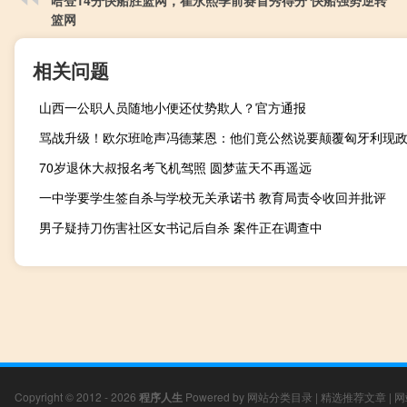
哈登14分快船胜篮网，崔永熙季前赛首秀得分 快船强势逆转
篮网
相关问题
山西一公职人员随地小便还仗势欺人？官方通报
骂战升级！欧尔班呛声冯德莱恩：他们竟公然说要颠覆匈牙利现
70岁退休大叔报名考飞机驾照 圆梦蓝天不再遥远
一中学要学生签自杀与学校无关承诺书 教育局责令收回并批评
男子疑持刀伤害社区女书记后自杀 案件正在调查中
Copyright © 2012 - 2026
程序人生
Powered by
网站分类目录
|
精选推荐文章
|
网