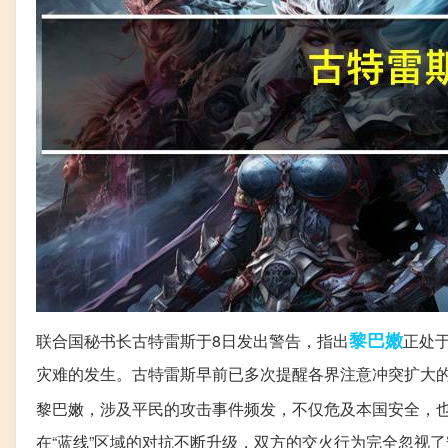
黎巴嫩
联合国秘书长古特雷斯于8日发出警告，指出
正处
灾难的发生。古特雷斯早前已多次提醒各界注意冲突扩大
黎巴嫩，涉及平民的攻击事件频发，不仅危及本国安全，
在“蓝线”区域的对抗不断升级，双方的交火行为完全忽视