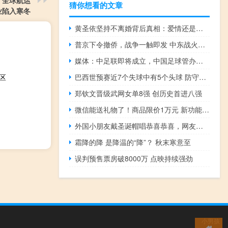
，全球航运
猜你想看的文章
业陷入寒冬
黄圣依坚持不离婚背后真相：爱情还是利益的纠葛？
普京下令撤侨，战争一触即发 中东战火升级，全球神经紧绷
媒体：中足联即将成立，中国足球管办分离尝试开启
区
巴西世预赛近7个失球中有5个头球 防守短板凸显危机
郑钦文晋级武网女单8强 创历史首进八强
微信能送礼物了！商品限价1万元 新功能引发热议
外国小朋友戴圣诞帽唱恭喜恭喜，网友：原来全世界都在唱中文歌！
霜降的降 是降温的“降”？ 秋末寒意至
误判预售票房破8000万 点映持续强劲
小男孩