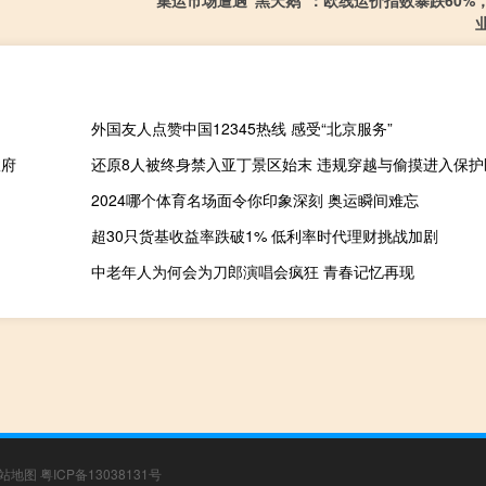
集运市场遭遇“黑天鹅”：欧线运价指数暴跌60%
外国友人点赞中国12345热线 感受“北京服务”
政府
还原8人被终身禁入亚丁景区始末 违规穿越与偷摸进入保护
2024哪个体育名场面令你印象深刻 奥运瞬间难忘
超30只货基收益率跌破1% 低利率时代理财挑战加剧
中老年人为何会为刀郎演唱会疯狂 青春记忆再现
站地图
粤ICP备13038131号