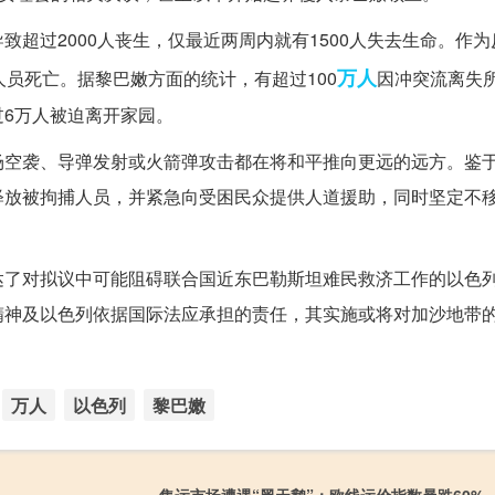
超过2000人丧生，仅最近两周内就有1500人失去生命。作
万人
员死亡。据黎巴嫩方面的统计，有超过100
因冲突流离失所
6万人被迫离开家园。
场空袭、导弹发射或火箭弹攻击都在将和平推向更远的远方。鉴
释放被拘捕人员，并紧急向受困民众提供人道援助，同时坚定不
达了对拟议中可能阻碍联合国近东巴勒斯坦难民救济工作的以色
精神及以色列依据国际法应承担的责任，其实施或将对加沙地带
万人
以色列
黎巴嫩