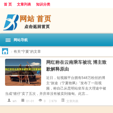
首 页
文章列表
知识分类
网站导航
>
有关“宁夏”的文章
网红称在云南乘车被坑 博主致
歉解释原由
近日，短视频平台拥有548万粉丝的博
主“旅途（宁夏牧飒）”发布了一段视
频，称自己从昆明站坐车去大理途中被
当成“猪仔”卖了五次，并庆幸没有被卖到缅甸。此言...
wh
01-01
0
979
文章列表