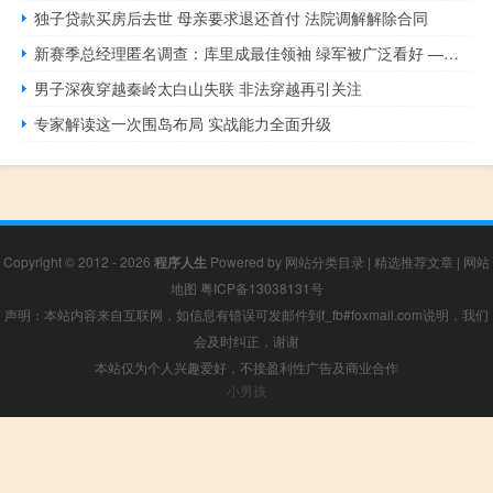
独子贷款买房后去世 母亲要求退还首付 法院调解解除合同
新赛季总经理匿名调查：库里成最佳领袖 绿军被广泛看好 ——库里独揽四项第一
男子深夜穿越秦岭太白山失联 非法穿越再引关注
专家解读这一次围岛布局 实战能力全面升级
Copyright © 2012 - 2026
程序人生
Powered by
网站分类目录
|
精选推荐文章
|
网站
地图
粤ICP备13038131号
声明：本站内容来自互联网，如信息有错误可发邮件到f_fb#foxmail.com说明，我们
会及时纠正，谢谢
本站仅为个人兴趣爱好，不接盈利性广告及商业合作
小男孩