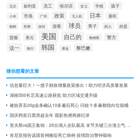
员工
哈尔滨
孩子
叙利亚
学校
女士
北京
日本
政策
市场
曼联
小米
广州
无人机
球员
游客
男子
的是
的人
民警
深圳
朝鲜
美国
自己的
警方
篮板
美元
詹姆斯
韩国
这一
黎巴嫩
银行
黄金
猜你想看的文章
信息量巨大！一揽子财政增量政策推出！助力经济高质量发展
湖南S50长芷高速公路获批 助力区域交通升级
被娃弄丢20g金条确认10多遍后死心 问娃十多遍都指向垃圾桶
国庆档首日票房超去年 观影热潮再掀纪录
里夫斯vs国王集锦：25分湖人全队最高 末节关键三分涨士气 助攻湖人锁定胜局
肯尼亚报告该国首例猴痘死亡病例 疫情防治警钟敲响