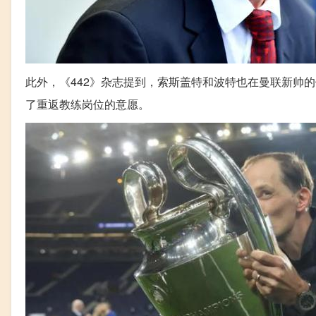
此外，《442》杂志提到，索斯盖特和波特也在曼联新帅
了重返教练岗位的意愿。