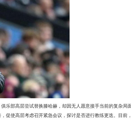
，俱乐部高层尝试替换滕哈赫，却因无人愿意接手当前的复杂局
善，促使高层考虑召开紧急会议，探讨是否进行教练更迭。目前