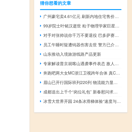
猜你想看的文章
广州豪宅卖4.61亿元 刷新内地住宅售价纪录
99岁院士叶铭汉逝世 粒子物理学家巨星陨落
对手对张帅说你千万不要退役 巴多萨赛后暖心鼓励
员工午睡时疑遭钝器伤害去世 警方已介入调查
山东推动入境旅游线路产品更新
专家解读普京就喀山遇袭事件表态 敌人将为此后悔
奔跑吧两大女MC浙江卫视跨年合体 真CP阵容引期待
眉山已开行国际班列220列 物流能力显著提升
成都送出上千个“岗位礼包” 新春慰问求职者
冰雪大世界开园 24条冰滑梯体验“速度与激情”