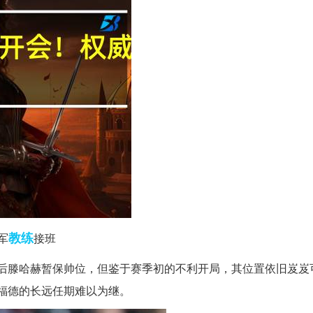
教练
军
接班
赛后滕哈赫暂保帅位，但鉴于赛季初的不利开局，其位置依旧岌岌
拉福德的长远任期难以为继。