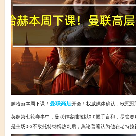
曼联
高层
滕哈赫本周下课！
开会！权威媒体确认，欧冠冠
英超第七轮赛事中，曼联作客维拉以0-0握手言和，尽管
是主场0-3不敌托特纳姆热刺后，舆论普遍认为他在老特