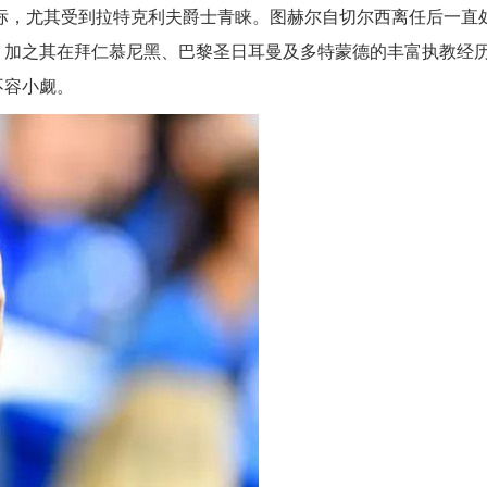
标，尤其受到拉特克利夫爵士青睐。图赫尔自切尔西离任后一直
。加之其在拜仁慕尼黑、巴黎圣日耳曼及多特蒙德的丰富执教经
不容小觑。