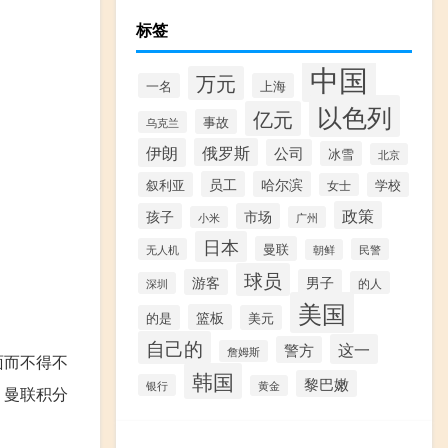
标签
中国
万元
一名
上海
以色列
亿元
事故
乌克兰
伊朗
俄罗斯
公司
冰雪
北京
员工
哈尔滨
叙利亚
学校
女士
政策
孩子
市场
小米
广州
日本
曼联
无人机
民警
朝鲜
球员
游客
男子
的人
深圳
美国
篮板
的是
美元
自己的
这一
警方
詹姆斯
面而不得不
韩国
黎巴嫩
银行
黄金
，曼联积分