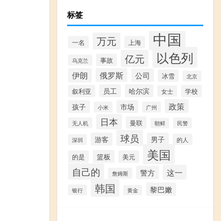
标签
中国
万元
一名
上海
以色列
亿元
事故
乌克兰
伊朗
俄罗斯
公司
冰雪
北京
员工
哈尔滨
叙利亚
学校
女士
政策
孩子
市场
小米
广州
日本
曼联
无人机
民警
朝鲜
球员
游客
男子
的人
深圳
美国
篮板
的是
美元
自己的
这一
警方
詹姆斯
韩国
黎巴嫩
银行
黄金