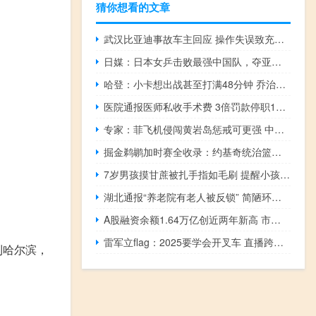
猜你想看的文章
武汉比亚迪事故车主回应 操作失误致充电桩损坏
日媒：日本女乒击败最强中国队，夺亚锦赛冠军！
哈登：小卡想出战甚至打满48分钟 乔治离队我仍想夺冠 压力倍增期待证明
医院通报医师私收手术费 3倍罚款停职15天
专家：菲飞机侵闯黄岩岛惩戒可更强 中菲南海局势再紧绷
掘金鹈鹕加时赛全收录：约基奇统治篮下连得6分 麦科勒姆丢关键中投：掘金逆转胜鹈鹕
7岁男孩摸甘蔗被扎手指如毛刷 提醒小孩子不要乱摸东西
湖北通报“养老院有老人被反锁” 简陋环境引关注
A股融资余额1.64万亿创近两年新高 市场信心显著增强
雷军立flag：2025要学会开叉车 直播跨年畅谈未来愿景
到哈尔滨，