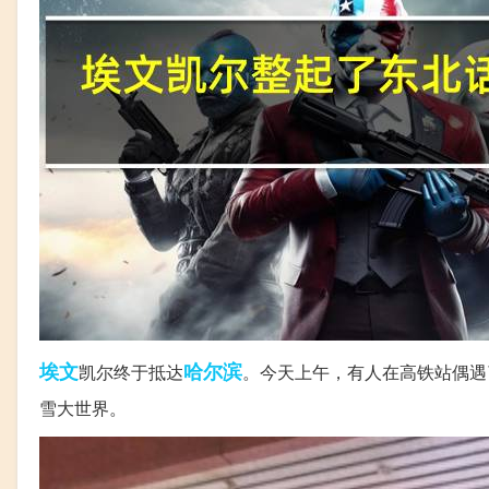
埃文
哈尔滨
凯尔终于抵达
。今天上午，有人在高铁站偶遇
雪大世界。