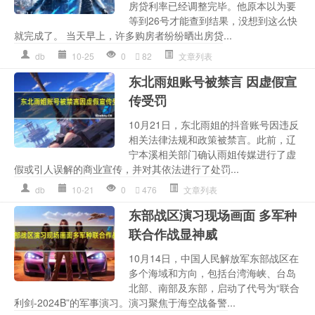
房贷利率已经调整完毕。他原本以为要
等到26号才能查到结果，没想到这么快
就完成了。 当天早上，许多购房者纷纷晒出房贷...
db
10-25
0
82
文章列表
东北雨姐账号被禁言 因虚假宣
传受罚
10月21日，东北雨姐的抖音账号因违反
相关法律法规和政策被禁言。此前，辽
宁本溪相关部门确认雨姐传媒进行了虚
假或引人误解的商业宣传，并对其依法进行了处罚...
db
10-21
0
476
文章列表
东部战区演习现场画面 多军种
联合作战显神威
10月14日，中国人民解放军东部战区在
多个海域和方向，包括台湾海峡、台岛
北部、南部及东部，启动了代号为“联合
利剑-2024B”的军事演习。演习聚焦于海空战备警...