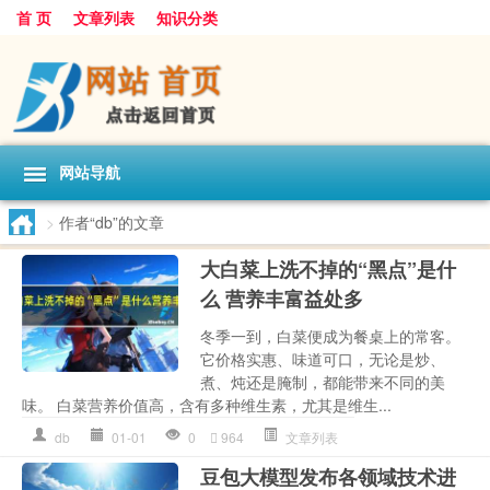
首 页
文章列表
知识分类
网站导航
>
作者“db”的文章
大白菜上洗不掉的“黑点”是什
么 营养丰富益处多
冬季一到，白菜便成为餐桌上的常客。
它价格实惠、味道可口，无论是炒、
煮、炖还是腌制，都能带来不同的美
味。 白菜营养价值高，含有多种维生素，尤其是维生...
db
01-01
0
964
文章列表
豆包大模型发布各领域技术进