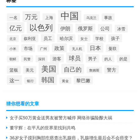
中国
万元
一名
上海
事故
乌克兰
以色列
亿元
伊朗
俄罗斯
公司
冰雪
员工
哈尔滨
孩子
叙利亚
学校
女士
北京
日本
政策
市场
曼联
小米
广州
无人机
球员
游客
男子
的是
的人
民警
深圳
朝鲜
美国
自己的
警方
篮板
美元
詹姆斯
韩国
这一
黎巴嫩
银行
黄金
猜你想看的文章
女子买50万黄金送男友被警方喊停 网络诈骗险酿大祸
董宇辉：在平凡的世界里找到共鸣
36岁女子摸到胸部疙瘩查出乳腺癌，乳腺增生最后会不会癌变？