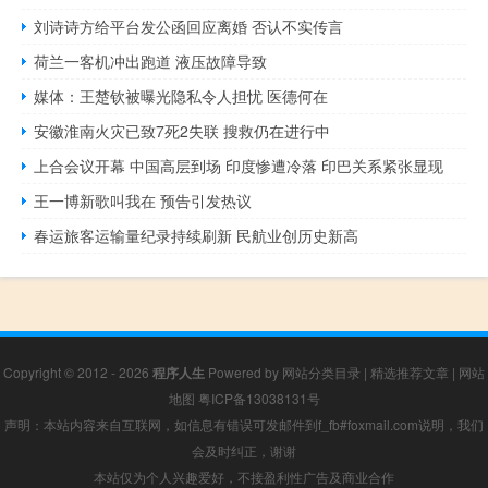
刘诗诗方给平台发公函回应离婚 否认不实传言
荷兰一客机冲出跑道 液压故障导致
媒体：王楚钦被曝光隐私令人担忧 医德何在
安徽淮南火灾已致7死2失联 搜救仍在进行中
上合会议开幕 中国高层到场 印度惨遭冷落 印巴关系紧张显现
王一博新歌叫我在 预告引发热议
春运旅客运输量纪录持续刷新 民航业创历史新高
Copyright © 2012 - 2026
程序人生
Powered by
网站分类目录
|
精选推荐文章
|
网站
地图
粤ICP备13038131号
声明：本站内容来自互联网，如信息有错误可发邮件到f_fb#foxmail.com说明，我们
会及时纠正，谢谢
本站仅为个人兴趣爱好，不接盈利性广告及商业合作