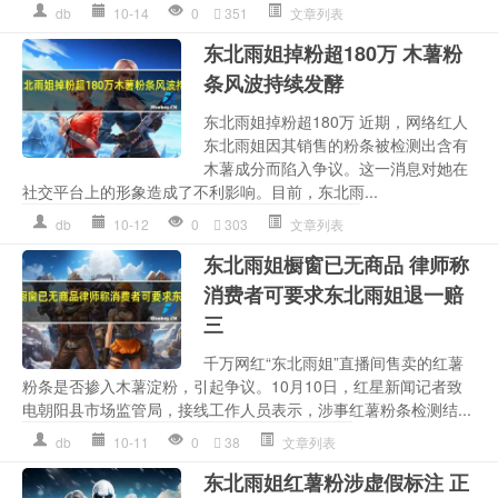
db
10-14
0
351
文章列表
东北雨姐掉粉超180万 木薯粉
条风波持续发酵
东北雨姐掉粉超180万 近期，网络红人
东北雨姐因其销售的粉条被检测出含有
木薯成分而陷入争议。这一消息对她在
社交平台上的形象造成了不利影响。目前，东北雨...
db
10-12
0
303
文章列表
东北雨姐橱窗已无商品 律师称
消费者可要求东北雨姐退一赔
三
千万网红“东北雨姐”直播间售卖的红薯
粉条是否掺入木薯淀粉，引起争议。10月10日，红星新闻记者致
电朝阳县市场监管局，接线工作人员表示，涉事红薯粉条检测结...
db
10-11
0
38
文章列表
东北雨姐红薯粉涉虚假标注 正