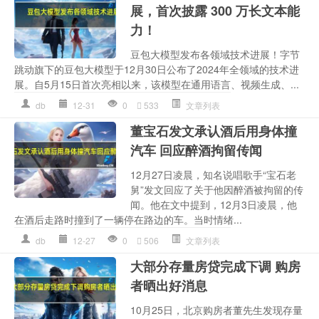
展，首次披露 300 万长文本能
力！
豆包大模型发布各领域技术进展！字节
跳动旗下的豆包大模型于12月30日公布了2024年全领域的技术进
展。自5月15日首次亮相以来，该模型在通用语言、视频生成、...
db
12-31
0
533
文章列表
董宝石发文承认酒后用身体撞
汽车 回应醉酒拘留传闻
12月27日凌晨，知名说唱歌手“宝石老
舅”发文回应了关于他因醉酒被拘留的传
闻。他在文中提到，12月3日凌晨，他
在酒后走路时撞到了一辆停在路边的车。当时情绪...
db
12-27
0
506
文章列表
大部分存量房贷完成下调 购房
者晒出好消息
10月25日，北京购房者董先生发现存量