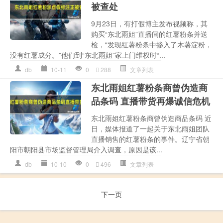
被查处
9月23日，有打假博主发布视频称，其
购买“东北雨姐”直播间的红薯粉条并送
检，“发现红薯粉条中掺入了木薯淀粉，
没有红薯成分。”他们到“东北雨姐”家上门维权时“...
db
10-11
0
288
文章列表
东北雨姐红薯粉条商曾伪造商
品条码 直播带货再爆诚信危机
东北雨姐红薯粉条商曾伪造商品条码 近
日，媒体报道了一起关于东北雨姐团队
直播销售的红薯粉条的事件。辽宁省朝
阳市朝阳县市场监督管理局介入调查，原因是该...
db
10-10
0
496
文章列表
下一页