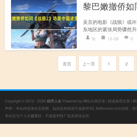
黎巴嫩撤侨如
吴京的电影《战狼》或许
东地区的紧张局势骤然升
lb
10-08
0
首页
上一页
1
2
Copyright © 2012 - 2026
程序人生
Powered by
网站分类目录
|
精选推荐文章
|
网
声明：本站内容来自互联网，如信息有错误可发邮件到f_fb#foxmail.com说明
本站仅为个人兴趣爱好，不接盈利性广告及商业合作