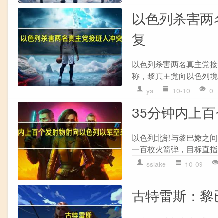
以色列杀害两
复
以色列杀害两名真主党接
称，黎真主党向以色列境内
ys
10-10
0
35分钟内上
以色列北部与黎巴嫩之间
一百枚火箭弹，目标直指
sslake
10-09
古特雷斯：黎