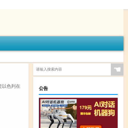
☚
责以色列在
公告