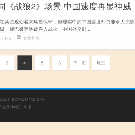
同《战狼2》场景 中国速度再显神威
在某些观众看来略显保守，但现实中的中国速度却总能令人惊叹
级，黎巴嫩等地被卷入战火，中国外交部...
472
文章列表
3
4
5
6
下一页
尾页
站地图
粤ICP备13038131号
，我们会及时纠正，谢谢