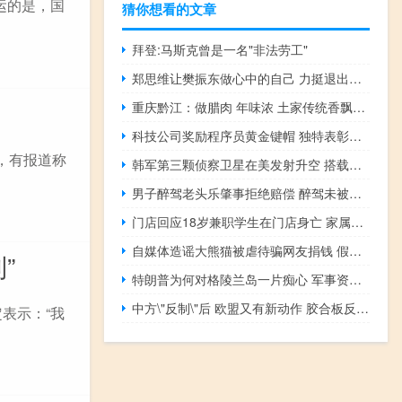
运的是，国
猜你想看的文章
拜登:马斯克曾是一名"非法劳工"
郑思维让樊振东做心中的自己 力挺退出世界排名
重庆黔江：做腊肉 年味浓 土家传统香飘全国
科技公司奖励程序员黄金键帽 独特表彰引争议
，有报道称
韩军第三颗侦察卫星在美发射升空 搭载合成孔径雷达
男子醉驾老头乐肇事拒绝赔偿 醉驾未被追究刑责引发争议
门店回应18岁兼职学生在门店身亡 家属讨公道
自媒体造谣大熊猫被虐待骗网友捐钱 假保护真敛财
”
特朗普为何对格陵兰岛一片痴心 军事资源与航道吸引力
中方\"反制\"后 欧盟又有新动作 胶合板反倾销再启战线
表示：“我