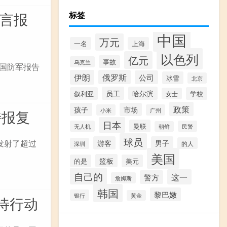
誓言报
标签
中国
万元
一名
上海
以色列
亿元
事故
乌克兰
列国防军报告
伊朗
俄罗斯
公司
冰雪
北京
员工
哈尔滨
叙利亚
学校
女士
政策
孩子
市场
小米
广州
特报复
日本
曼联
无人机
民警
朝鲜
球员
发射了超过
游客
男子
的人
深圳
美国
篮板
的是
美元
自己的
这一
警方
詹姆斯
韩国
黎巴嫩
银行
黄金
待行动