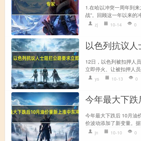
1.在哈以冲突一周年到
战”。回顾这一年以来的冲
zj
10-14
0
以色列抗议人
12日，以色列被扣押人
立即停火、让被扣押人员获释。 va
ys
10-13
0
今年最大下跌
今年最大下跌后 10月
价波动添加了新变量。据报
jn
10-10
0