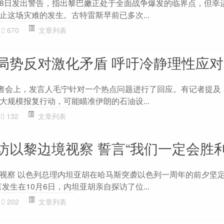
8日发出警告，指出黎巴嫩正处于全面战争爆发的临界点，但幸
止这场灾难的发生。古特雷斯早前已多次...
670
文章列表
局势反对激化矛盾 呼吁冷静理性应对
记者会上，发言人毛宁针对一个热点问题进行了回应。有记者提及
大规模报复行动，可能瞄准伊朗的石油设...
132
文章列表
访以黎边境视察 誓言“我们一定会胜利
视察 以色列总理内坦亚胡在哈马斯突袭以色列一周年的前夕坚定
发生在10月6日，内坦亚胡亲自探访了位...
202
文章列表