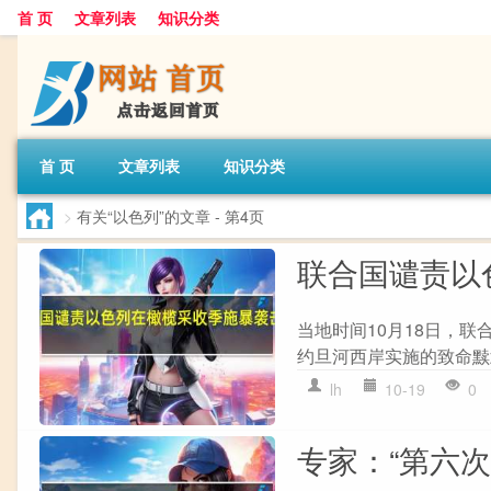
首 页
文章列表
知识分类
首 页
文章列表
知识分类
>
有关“以色列”的文章
- 第4页
联合国谴责以
当地时间10月18日，
约旦河西岸实施的致命黩
lh
10-19
0
专家：“第六