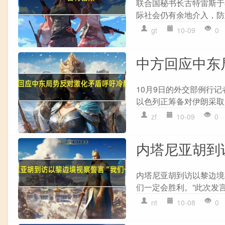
联合国秘书长古特雷斯于
际社会仍有余地介入，防
gt
10-09
0
中方回应中东
10月9日的外交部例行
以色列正筹备对伊朗采取
zf
10-09
0
内塔尼亚胡到
内塔尼亚胡到访以黎边境
们一定会胜利。”此次发言
nt
10-08
0